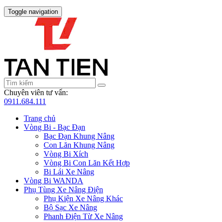
Toggle navigation
Chuyên viên tư vấn:
0911.684.111
Trang chủ
Vòng Bi - Bạc Đạn
Bạc Đạn Khung Nâng
Con Lăn Khung Nâng
Vòng Bi Xích
Vòng Bi Con Lăn Kết Hợp
Bi Lái Xe Nâng
Vòng Bi WANDA
Phụ Tùng Xe Nâng Điện
Phụ Kiện Xe Nâng Khác
Bộ Sạc Xe Nâng
Phanh Điện Từ Xe Nâng