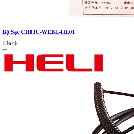
Bộ Sạc CH03C-WEBL-HL01
Liên hệ