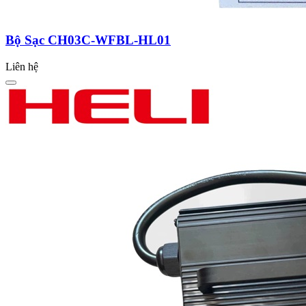
Bộ Sạc CH03C-WFBL-HL01
Liên hệ