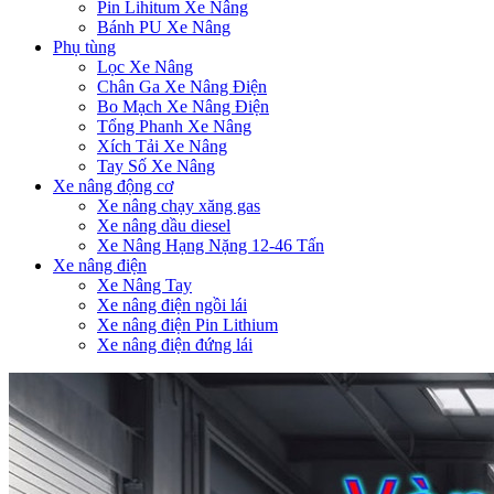
Pin Lihitum Xe Nâng
Bánh PU Xe Nâng
Phụ tùng
Lọc Xe Nâng
Chân Ga Xe Nâng Điện
Bo Mạch Xe Nâng Điện
Tổng Phanh Xe Nâng
Xích Tải Xe Nâng
Tay Số Xe Nâng
Xe nâng động cơ
Xe nâng chạy xăng gas
Xe nâng dầu diesel
Xe Nâng Hạng Nặng 12-46 Tấn
Xe nâng điện
Xe Nâng Tay
Xe nâng điện ngồi lái
Xe nâng điện Pin Lithium
Xe nâng điện đứng lái