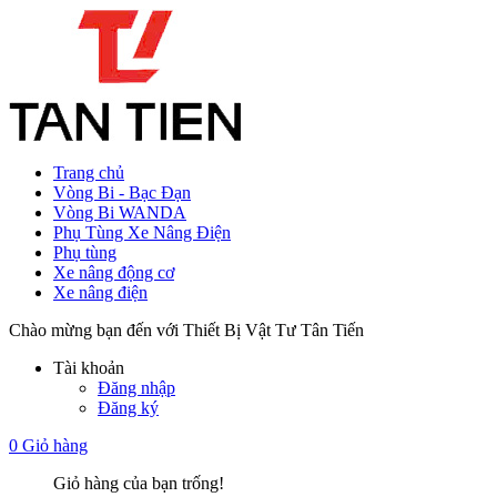
Trang chủ
Vòng Bi - Bạc Đạn
Vòng Bi WANDA
Phụ Tùng Xe Nâng Điện
Phụ tùng
Xe nâng động cơ
Xe nâng điện
Chào mừng bạn đến với Thiết Bị Vật Tư Tân Tiến
Tài khoản
Đăng nhập
Đăng ký
0
Giỏ hàng
Giỏ hàng của bạn trống!