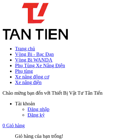
Trang chủ
Vòng Bi - Bạc Đạn
Vòng Bi WANDA
Phụ Tùng Xe Nâng Điện
Phụ tùng
Xe nâng động cơ
Xe nâng điện
Chào mừng bạn đến với Thiết Bị Vật Tư Tân Tiến
Tài khoản
Đăng nhập
Đăng ký
0
Giỏ hàng
Giỏ hàng của bạn trống!