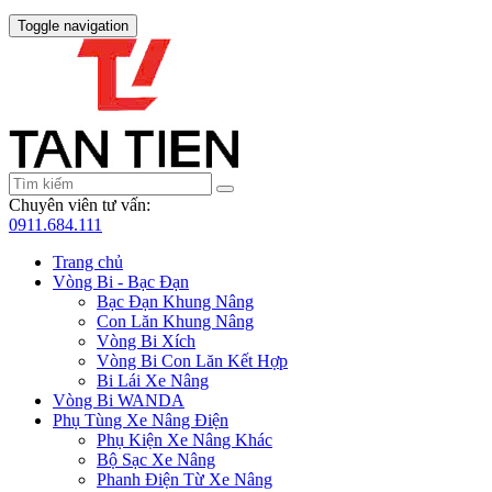
Toggle navigation
Chuyên viên tư vấn:
0911.684.111
Trang chủ
Vòng Bi - Bạc Đạn
Bạc Đạn Khung Nâng
Con Lăn Khung Nâng
Vòng Bi Xích
Vòng Bi Con Lăn Kết Hợp
Bi Lái Xe Nâng
Vòng Bi WANDA
Phụ Tùng Xe Nâng Điện
Phụ Kiện Xe Nâng Khác
Bộ Sạc Xe Nâng
Phanh Điện Từ Xe Nâng