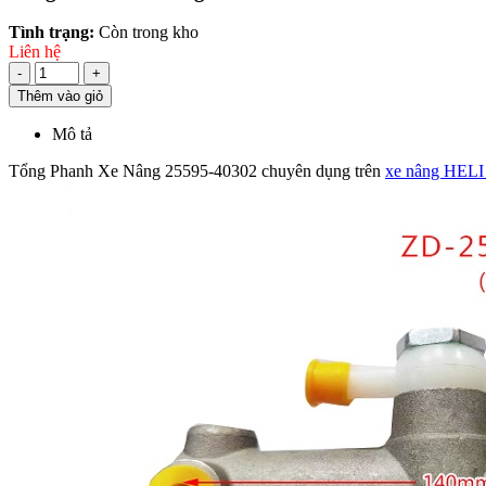
Tình trạng:
Còn trong kho
Liên hệ
-
+
Thêm vào giỏ
Mô tả
Tổng Phanh Xe Nâng 25595-40302 chuyên dụng trên
xe nâng HELI 