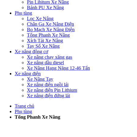
Pin Lihitum Xe Nâng
Bánh PU Xe Nâng
Phụ tùng
Lọc Xe Nâng
Chân Ga Xe Nâng Điện
Bo Mạch Xe Nâng Điện
Tổng Phanh Xe Nâng
Xích Tải Xe Nâng
Tay Số Xe Nâng
Xe nâng động cơ
Xe nâng chạy xăng gas
Xe nâng dầu diesel
Xe Nâng Hạng Nặng 12-46 Tấn
Xe nâng điện
Xe Nâng Tay
Xe nâng điện ngồi lái
Xe nâng điện Pin Lithium
Xe nâng điện đứng lái
Trang chủ
Phụ tùng
Tổng Phanh Xe Nâng