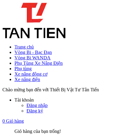
Trang chủ
Vòng Bi - Bạc Đạn
Vòng Bi WANDA
Phụ Tùng Xe Nâng Điện
Phụ tùng
Xe nâng động cơ
Xe nâng điện
Chào mừng bạn đến với Thiết Bị Vật Tư Tân Tiến
Tài khoản
Đăng nhập
Đăng ký
0
Giỏ hàng
Giỏ hàng của bạn trống!