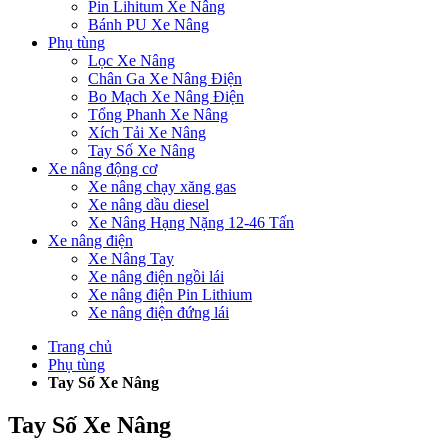
Pin Lihitum Xe Nâng
Bánh PU Xe Nâng
Phụ tùng
Lọc Xe Nâng
Chân Ga Xe Nâng Điện
Bo Mạch Xe Nâng Điện
Tổng Phanh Xe Nâng
Xích Tải Xe Nâng
Tay Số Xe Nâng
Xe nâng động cơ
Xe nâng chạy xăng gas
Xe nâng dầu diesel
Xe Nâng Hạng Nặng 12-46 Tấn
Xe nâng điện
Xe Nâng Tay
Xe nâng điện ngồi lái
Xe nâng điện Pin Lithium
Xe nâng điện đứng lái
Trang chủ
Phụ tùng
Tay Số Xe Nâng
Tay Số Xe Nâng