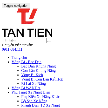
Toggle navigation
Chuyên viên tư vấn:
0911.684.111
Trang chủ
Vòng Bi - Bạc Đạn
Bạc Đạn Khung Nâng
Con Lăn Khung Nâng
Vòng Bi Xích
Vòng Bi Con Lăn Kết Hợp
Bi Lái Xe Nâng
Vòng Bi WANDA
Phụ Tùng Xe Nâng Điện
Phụ Kiện Xe Nâng Khác
Bộ Sạc Xe Nâng
Phanh Điện Từ Xe Nâng