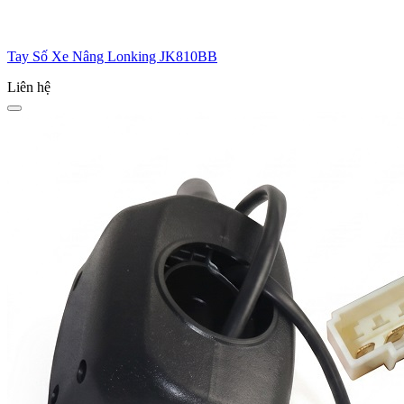
Tay Số Xe Nâng Lonking JK810BB
Liên hệ