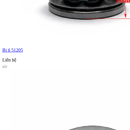
Bi tì 51205
Liên hệ