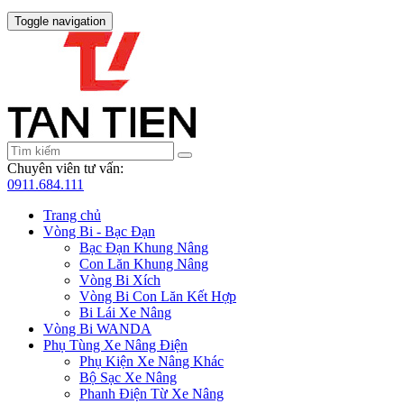
Toggle navigation
Chuyên viên tư vấn:
0911.684.111
Trang chủ
Vòng Bi - Bạc Đạn
Bạc Đạn Khung Nâng
Con Lăn Khung Nâng
Vòng Bi Xích
Vòng Bi Con Lăn Kết Hợp
Bi Lái Xe Nâng
Vòng Bi WANDA
Phụ Tùng Xe Nâng Điện
Phụ Kiện Xe Nâng Khác
Bộ Sạc Xe Nâng
Phanh Điện Từ Xe Nâng