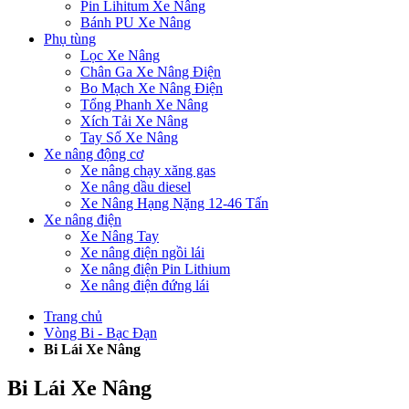
Pin Lihitum Xe Nâng
Bánh PU Xe Nâng
Phụ tùng
Lọc Xe Nâng
Chân Ga Xe Nâng Điện
Bo Mạch Xe Nâng Điện
Tổng Phanh Xe Nâng
Xích Tải Xe Nâng
Tay Số Xe Nâng
Xe nâng động cơ
Xe nâng chạy xăng gas
Xe nâng dầu diesel
Xe Nâng Hạng Nặng 12-46 Tấn
Xe nâng điện
Xe Nâng Tay
Xe nâng điện ngồi lái
Xe nâng điện Pin Lithium
Xe nâng điện đứng lái
Trang chủ
Vòng Bi - Bạc Đạn
Bi Lái Xe Nâng
Bi Lái Xe Nâng