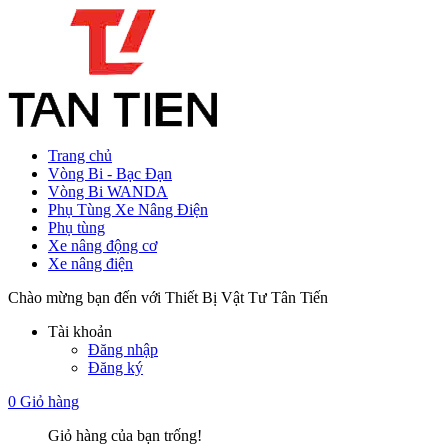
Trang chủ
Vòng Bi - Bạc Đạn
Vòng Bi WANDA
Phụ Tùng Xe Nâng Điện
Phụ tùng
Xe nâng động cơ
Xe nâng điện
Chào mừng bạn đến với Thiết Bị Vật Tư Tân Tiến
Tài khoản
Đăng nhập
Đăng ký
0
Giỏ hàng
Giỏ hàng của bạn trống!