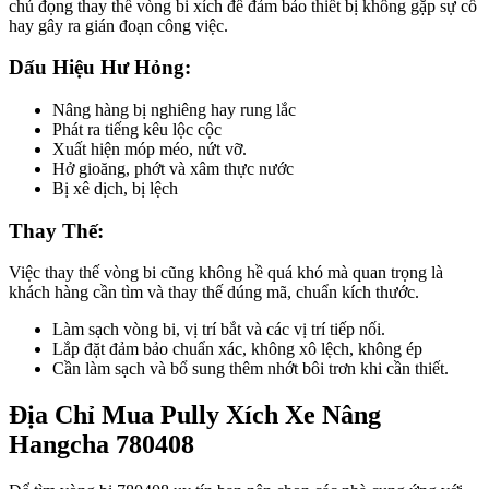
chủ đọng thay thế vòng bi xích để đảm bảo thiết bị không gặp sự cố
hay gây ra gián đoạn công việc.
Dấu Hiệu Hư Hỏng:
Nâng hàng bị nghiêng hay rung lắc
Phát ra tiếng kêu lộc cộc
Xuất hiện móp méo, nứt vỡ.
Hở gioăng, phớt và xâm thực nước
Bị xê dịch, bị lệch
Thay Thế:
Việc thay thế vòng bi cũng không hề quá khó mà quan trọng là
khách hàng cần tìm và thay thế dúng mã, chuẩn kích thước.
Làm sạch vòng bi, vị trí bắt và các vị trí tiếp nối.
Lắp đặt đảm bảo chuẩn xác, không xô lệch, không ép
Cần làm sạch và bổ sung thêm nhớt bôi trơn khi cần thiết.
Địa Chỉ Mua Pully Xích Xe Nâng
Hangcha 780408