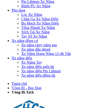
Pin Lihitum Xe Nâng
Bánh PU Xe Nâng
Phụ tùng
Lọc Xe Nâng
Chân Ga Xe Nâng Điện
Bo Mạch Xe Nâng Điện
Tổng Phanh Xe Nâng
Xích Tải Xe Nâng
Tay Số Xe Nâng
Xe nâng động cơ
Xe nâng chạy xăng gas
Xe nâng dầu diesel
Xe Nâng Hạng Nặng 12-46 Tấn
Xe nâng điện
Xe Nâng Tay
Xe nâng điện ngồi lái
Xe nâng điện Pin Lithium
Xe nâng điện đứng lái
Trang chủ
Vòng Bi - Bạc Đạn
Vòng Bi Xích