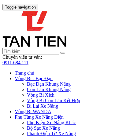
Toggle navigation
Chuyên viên tư vấn:
0911.684.111
Trang chủ
Vòng Bi - Bạc Đạn
Bạc Đạn Khung Nâng
Con Lăn Khung Nâng
Vòng Bi Xích
Vòng Bi Con Lăn Kết Hợp
Bi Lái Xe Nâng
Vòng Bi WANDA
Phụ Tùng Xe Nâng Điện
Phụ Kiện Xe Nâng Khác
Bộ Sạc Xe Nâng
Phanh Điện Từ Xe Nâng