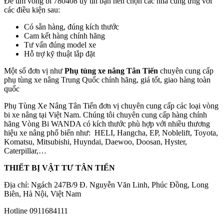
Để tìm vòng bi 780408 uy tín bạn nên chọn các nhà cung ứng với
các điều kiện sau:
Có sẵn hàng, đúng kích thước
Cam kết hàng chính hãng
Tư vấn đúng model xe
Hỗ trợ kỹ thuật lắp đặt
Một số đơn vị như
Phụ tùng xe nâng Tân Tiến
chuyên cung cấp
phụ tùng xe nâng Trung Quốc chính hãng, giá tốt, giao hàng toàn
quốc
Phụ Tùng Xe Nâng Tân Tiến đơn vị chuyên cung cấp các loại vòng
bi xe nâng tại Việt Nam. Chúng tôi chuyên cung cấp hàng chính
hãng Vòng Bi WANDA có kích thước phù hợp với nhiều thương
hiệu xe nâng phổ biến như: HELI, Hangcha, EP, Noblelift, Toyota,
Komatsu, Mitsubishi, Huyndai, Daewoo, Doosan, Hyster,
Caterpillar,…
THIẾT BỊ VẬT TƯ TÂN TIẾN
Địa chỉ: Ngách 247B/9 Đ. Nguyễn Văn Linh, Phúc Đồng, Long
Biên, Hà Nội, Việt Nam
Hotline 0911684111