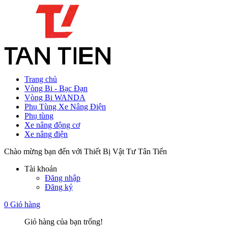
Trang chủ
Vòng Bi - Bạc Đạn
Vòng Bi WANDA
Phụ Tùng Xe Nâng Điện
Phụ tùng
Xe nâng động cơ
Xe nâng điện
Chào mừng bạn đến với Thiết Bị Vật Tư Tân Tiến
Tài khoản
Đăng nhập
Đăng ký
0
Giỏ hàng
Giỏ hàng của bạn trống!