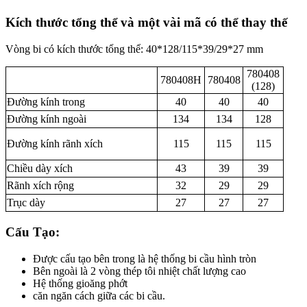
Kích thước tổng thể và một vài mã có thể thay thế
Vòng bi có kích thước tổng thể: 40*128/115*39/29*27 mm
780408
780408H
780408
(128)
Đường kính trong
40
40
40
Đường kính ngoài
134
134
128
Đường kính rãnh xích
115
115
115
Chiều dày xích
43
39
39
Rãnh xích rộng
32
29
29
Trục dày
27
27
27
Cấu Tạo:
Được cấu tạo bên trong là hệ thống bi cầu hình tròn
Bên ngoài là 2 vòng thép tôi nhiệt chất lượng cao
Hệ thống gioăng phớt
căn ngăn cách giữa các bi cầu.