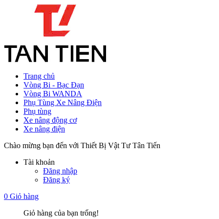
Trang chủ
Vòng Bi - Bạc Đạn
Vòng Bi WANDA
Phụ Tùng Xe Nâng Điện
Phụ tùng
Xe nâng động cơ
Xe nâng điện
Chào mừng bạn đến với Thiết Bị Vật Tư Tân Tiến
Tài khoản
Đăng nhập
Đăng ký
0
Giỏ hàng
Giỏ hàng của bạn trống!