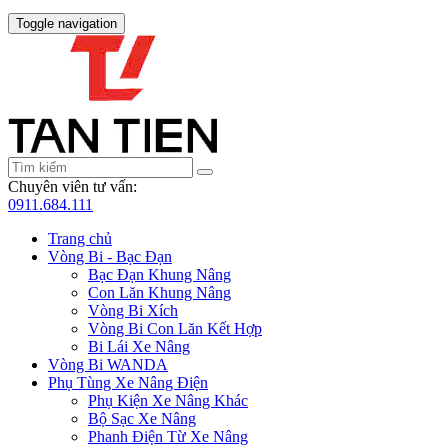
Toggle navigation
Chuyên viên tư vấn:
0911.684.111
Trang chủ
Vòng Bi - Bạc Đạn
Bạc Đạn Khung Nâng
Con Lăn Khung Nâng
Vòng Bi Xích
Vòng Bi Con Lăn Kết Hợp
Bi Lái Xe Nâng
Vòng Bi WANDA
Phụ Tùng Xe Nâng Điện
Phụ Kiện Xe Nâng Khác
Bộ Sạc Xe Nâng
Phanh Điện Từ Xe Nâng