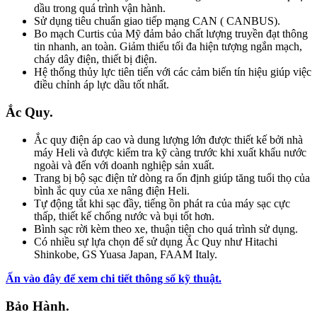
dầu trong quá trình vận hành.
Sử dụng tiêu chuẩn giao tiếp mạng CAN ( CANBUS).
Bo mạch Curtis của Mỹ đảm bảo chất lượng truyền đạt thông
tin nhanh, an toàn. Giảm thiểu tối đa hiện tượng ngắn mạch,
cháy dây điện, thiết bị điện.
Hệ thống thủy lực tiên tiến với các cảm biến tín hiệu giúp việc
điều chỉnh áp lực dầu tốt nhất.
Ắc Quy.
Ắc quy điện áp cao và dung lượng lớn được thiết kế bởi nhà
máy Heli và được kiểm tra kỹ càng trước khi xuất khẩu nước
ngoài và đến với doanh nghiệp sản xuất.
Trang bị bộ sạc điện tử dòng ra ổn định giúp tăng tuổi thọ của
bình ắc quy của xe nâng điện Heli.
Tự động tắt khi sạc đầy, tiếng ồn phát ra của máy sạc cực
thấp, thiết kế chống nước và bụi tốt hơn.
Bình sạc rời kèm theo xe, thuận tiện cho quá trình sử dụng.
Có nhiều sự lựa chọn để sử dụng Ắc Quy như Hitachi
Shinkobe, GS Yuasa Japan, FAAM Italy.
Ấn vào đây để xem chi tiết thông số kỹ thuật.
Bảo Hành.