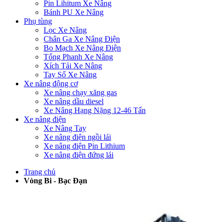
Pin Lihitum Xe Nâng
Bánh PU Xe Nâng
Phụ tùng
Lọc Xe Nâng
Chân Ga Xe Nâng Điện
Bo Mạch Xe Nâng Điện
Tổng Phanh Xe Nâng
Xích Tải Xe Nâng
Tay Số Xe Nâng
Xe nâng động cơ
Xe nâng chạy xăng gas
Xe nâng dầu diesel
Xe Nâng Hạng Nặng 12-46 Tấn
Xe nâng điện
Xe Nâng Tay
Xe nâng điện ngồi lái
Xe nâng điện Pin Lithium
Xe nâng điện đứng lái
Trang chủ
Vòng Bi - Bạc Đạn