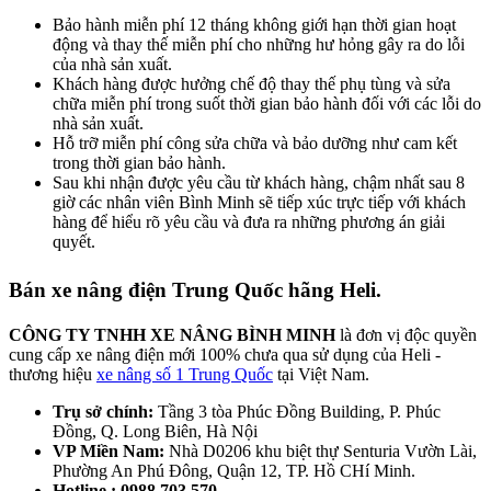
Bảo hành miễn phí 12 tháng không giới hạn thời gian hoạt
động và thay thế miễn phí cho những hư hỏng gây ra do lỗi
của nhà sản xuất.
Khách hàng được hưởng chế độ thay thế phụ tùng và sửa
chữa miễn phí trong suốt thời gian bảo hành đối với các lỗi do
nhà sản xuất.
Hỗ trỡ miễn phí công sửa chữa và bảo dưỡng như cam kết
trong thời gian bảo hành.
Sau khi nhận được yêu cầu từ khách hàng, chậm nhất sau 8
giờ các nhân viên Bình Minh sẽ tiếp xúc trực tiếp với khách
hàng để hiểu rõ yêu cầu và đưa ra những phương án giải
quyết.
Bán xe nâng điện Trung Quốc hãng Heli.
CÔNG TY TNHH XE NÂNG BÌNH MINH
là đơn vị độc quyền
cung cấp xe nâng điện mới 100% chưa qua sử dụng của Heli -
thương hiệu
xe nâng số 1 Trung Quốc
tại Việt Nam.
Trụ sở chính:
Tầng 3 tòa Phúc Đồng Building, P. Phúc
Đồng, Q. Long Biên, Hà Nội
VP Miền Nam:
Nhà D0206 khu biệt thự Senturia Vườn Lài,
Phường An Phú Đông, Quận 12, TP. Hồ CHí Minh.
Hotline : 0988 703 570