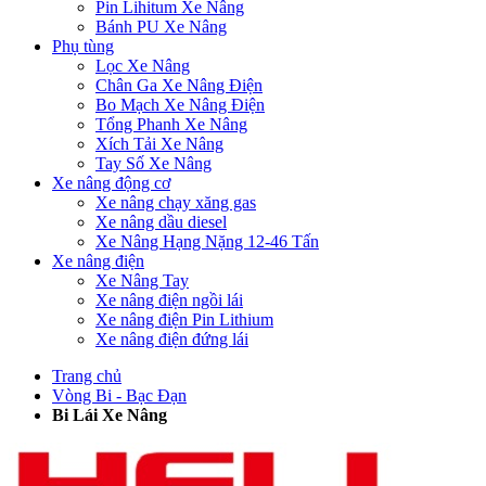
Pin Lihitum Xe Nâng
Bánh PU Xe Nâng
Phụ tùng
Lọc Xe Nâng
Chân Ga Xe Nâng Điện
Bo Mạch Xe Nâng Điện
Tổng Phanh Xe Nâng
Xích Tải Xe Nâng
Tay Số Xe Nâng
Xe nâng động cơ
Xe nâng chạy xăng gas
Xe nâng dầu diesel
Xe Nâng Hạng Nặng 12-46 Tấn
Xe nâng điện
Xe Nâng Tay
Xe nâng điện ngồi lái
Xe nâng điện Pin Lithium
Xe nâng điện đứng lái
Trang chủ
Vòng Bi - Bạc Đạn
Bi Lái Xe Nâng