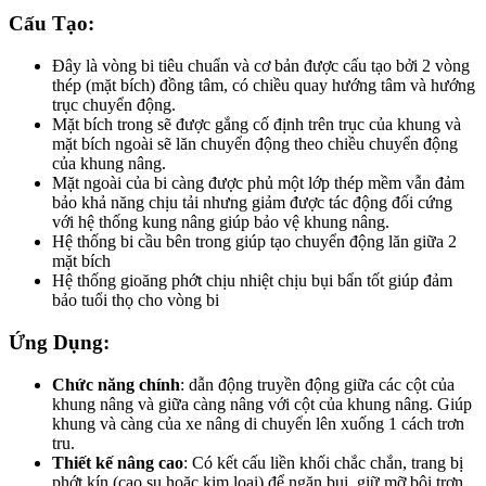
Cấu Tạo:
Đây là vòng bi tiêu chuẩn và cơ bản được cấu tạo bởi 2 vòng
thép (mặt bích) đồng tâm, có chiều quay hướng tâm và hướng
trục chuyển động.
Mặt bích trong sẽ được gắng cố định trên trục của khung và
mặt bích ngoài sẽ lăn chuyển động theo chiều chuyển động
của khung nâng.
Mặt ngoài của bi càng được phủ một lớp thép mềm vẫn đảm
bảo khả năng chịu tải nhưng giảm được tác động đối cứng
với hệ thống kung nâng giúp bảo vệ khung nâng.
Hệ thống bi cầu bên trong giúp tạo chuyển động lăn giữa 2
mặt bích
Hệ thống gioăng phớt chịu nhiệt chịu bụi bẩn tốt giúp đảm
bảo tuổi thọ cho vòng bi
Ứng Dụng:
Chức năng chính
: dẫn động truyền động giữa các cột của
khung nâng và giữa càng nâng với cột của khung nâng. Giúp
khung và càng của xe nâng di chuyển lên xuống 1 cách trơn
tru.
Thiết kế nâng cao
: Có kết cấu liền khối chắc chắn, trang bị
phớt kín (cao su hoặc kim loại) để ngăn bụi, giữ mỡ bôi trơn