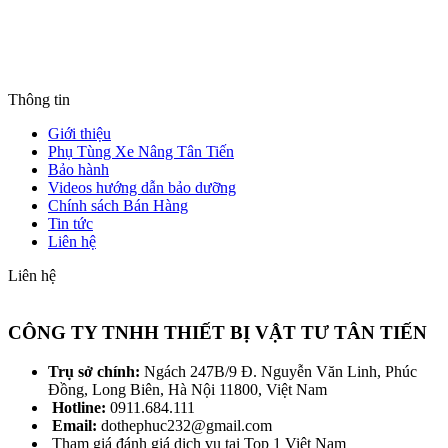
Thông tin
Giới thiệu
Phụ Tùng Xe Nâng Tân Tiến
Bảo hành
Videos hướng dẫn bảo dưỡng
Chính sách Bán Hàng
Tin tức
Liên hệ
Liên hệ
CÔNG TY TNHH THIẾT BỊ VẬT TƯ TÂN TIẾN
Trụ sở chính:
Ngách 247B/9 Đ. Nguyễn Văn Linh, Phúc
Đồng, Long Biên, Hà Nội 11800, Việt Nam
Hotline:
0911.684.111
Email:
dothephuc232@gmail.com
Tham giá đánh giá dịch vụ tại Top 1 Việt Nam