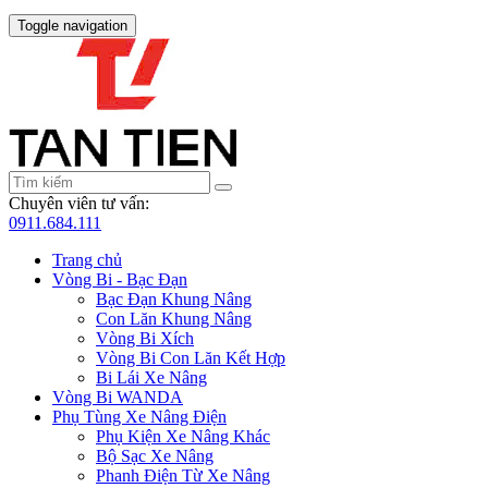
Toggle navigation
Chuyên viên tư vấn:
0911.684.111
Trang chủ
Vòng Bi - Bạc Đạn
Bạc Đạn Khung Nâng
Con Lăn Khung Nâng
Vòng Bi Xích
Vòng Bi Con Lăn Kết Hợp
Bi Lái Xe Nâng
Vòng Bi WANDA
Phụ Tùng Xe Nâng Điện
Phụ Kiện Xe Nâng Khác
Bộ Sạc Xe Nâng
Phanh Điện Từ Xe Nâng