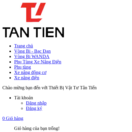
Trang chủ
Vòng Bi - Bạc Đạn
Vòng Bi WANDA
Phụ Tùng Xe Nâng Điện
Phụ tùng
Xe nâng động cơ
Xe nâng điện
Chào mừng bạn đến với Thiết Bị Vật Tư Tân Tiến
Tài khoản
Đăng nhập
Đăng ký
0
Giỏ hàng
Giỏ hàng của bạn trống!