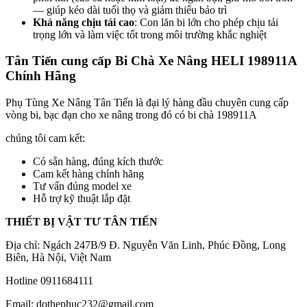
— giúp kéo dài tuổi thọ và giảm thiểu bảo trì
Khả năng chịu tải cao
: Con lăn bi lớn cho phép chịu tải
trọng lớn và làm việc tốt trong môi trường khắc nghiệt
Tân Tiến cung cấp Bi Chà Xe Nâng HELI 198911A
Chính Hãng
Phụ Tùng Xe Nâng Tân Tiến là đại lý hàng đầu chuyên cung cấp
vòng bi, bạc đạn cho xe nâng trong đó có bi chà 198911A
chúng tôi cam kết:
Có sẵn hàng, đúng kích thước
Cam kết hàng chính hãng
Tư vấn đúng model xe
Hỗ trợ kỹ thuật lắp đặt
THIẾT BỊ VẬT TƯ TÂN TIẾN
Địa chỉ: Ngách 247B/9 Đ. Nguyễn Văn Linh, Phúc Đồng, Long
Biên, Hà Nội, Việt Nam
Hotline 0911684111
Email: dothephuc232@gmail.com