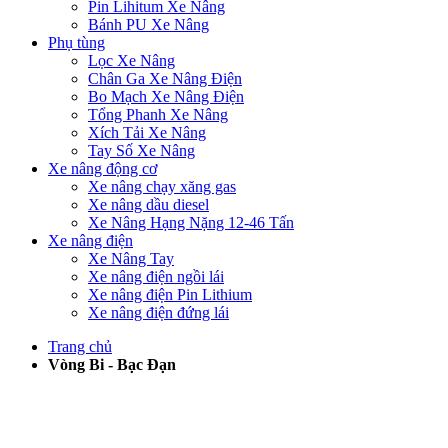
Pin Lihitum Xe Nâng
Bánh PU Xe Nâng
Phụ tùng
Lọc Xe Nâng
Chân Ga Xe Nâng Điện
Bo Mạch Xe Nâng Điện
Tổng Phanh Xe Nâng
Xích Tải Xe Nâng
Tay Số Xe Nâng
Xe nâng động cơ
Xe nâng chạy xăng gas
Xe nâng dầu diesel
Xe Nâng Hạng Nặng 12-46 Tấn
Xe nâng điện
Xe Nâng Tay
Xe nâng điện ngồi lái
Xe nâng điện Pin Lithium
Xe nâng điện đứng lái
Trang chủ
Vòng Bi - Bạc Đạn