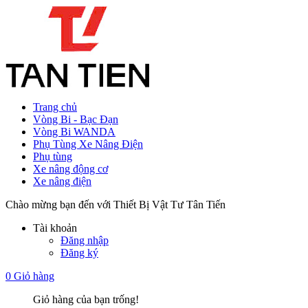
Trang chủ
Vòng Bi - Bạc Đạn
Vòng Bi WANDA
Phụ Tùng Xe Nâng Điện
Phụ tùng
Xe nâng động cơ
Xe nâng điện
Chào mừng bạn đến với Thiết Bị Vật Tư Tân Tiến
Tài khoản
Đăng nhập
Đăng ký
0
Giỏ hàng
Giỏ hàng của bạn trống!