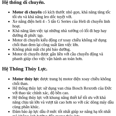
Hệ thống di chuyển.
Motor di chuyển
có kích thước nhỏ gọn, khả năng tăng tốc
tối ưu và khả năng leo dốc tuyệt vời.
Xe nâng điện heli 4 - 5 tấn G Series của Heli di chuyển linh
hoạt.
Khả năng làm việc tại những nhà xưởng có lối đi hẹp hay
đường đi phức tạp.
Motor di chuyển kiểu động cơ xoay chiều không sử dụng
chổi than đem lại công suất làm việc lớn.
Không phải mất chi phí bảo dưỡng.
Motor di chuyển được gắn liền với cầu chuyển động và
phanh giúp cho việc vận hành an toàn hơn.
Hệ Thống Thủy Lực.
Motor thủy lực
được trang bị motor điện xoay chiều không
chổi than.
Hệ thống thủy lực sử dụng van chia Bosch Rexroth của Đức
với thao tác chính xác, độ bền cao.
Hệ thống thủy lực với khung nâng thiết kế tối ưu với khả
năng chịu tải lớn và vượt tải cao hơn so với các dòng máy dầu
cùng phân khúc.
Đảm bảo áp lực dầu ở mức tốt nhất giúp xe nâng hạ tốt nhất