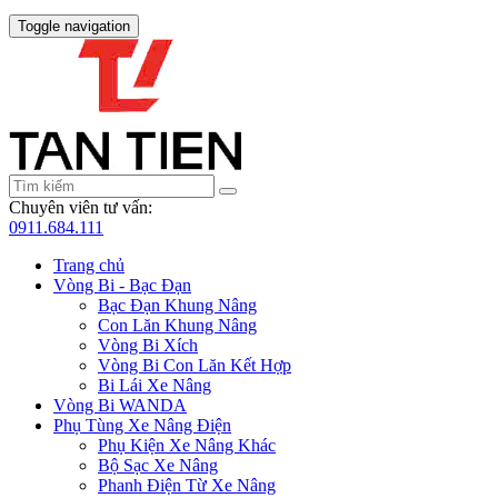
Toggle navigation
Chuyên viên tư vấn:
0911.684.111
Trang chủ
Vòng Bi - Bạc Đạn
Bạc Đạn Khung Nâng
Con Lăn Khung Nâng
Vòng Bi Xích
Vòng Bi Con Lăn Kết Hợp
Bi Lái Xe Nâng
Vòng Bi WANDA
Phụ Tùng Xe Nâng Điện
Phụ Kiện Xe Nâng Khác
Bộ Sạc Xe Nâng
Phanh Điện Từ Xe Nâng