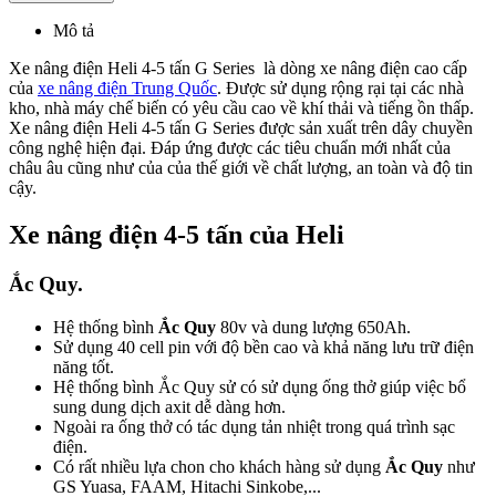
Mô tả
Xe nâng điện Heli 4-5 tấn G Series là dòng xe nâng điện cao cấp
của
xe nâng điện Trung Quốc
. Được sử dụng rộng rại tại các nhà
kho, nhà máy chế biến có yêu cầu cao về khí thải và tiếng ồn thấp.
Xe nâng điện Heli 4-5 tấn G Series được sản xuất trên dây chuyền
công nghệ hiện đại. Đáp ứng được các tiêu chuẩn mới nhất của
châu âu cũng như của của thế giới về chất lượng, an toàn và độ tin
cậy.
Xe nâng điện 4-5 tấn của Heli
Ắc Quy.
Hệ thống bình
Ắc Quy
80v và dung lượng 650Ah.
Sử dụng 40 cell pin với độ bền cao và khả năng lưu trữ điện
năng tốt.
Hệ thống bình Ắc Quy sử có sử dụng ống thở giúp việc bổ
sung dung dịch axit dễ dàng hơn.
Ngoài ra ống thở có tác dụng tản nhiệt trong quá trình sạc
điện.
Có rất nhiều lựa chon cho khách hàng sử dụng
Ắc Quy
như
GS Yuasa, FAAM, Hitachi Sinkobe,...