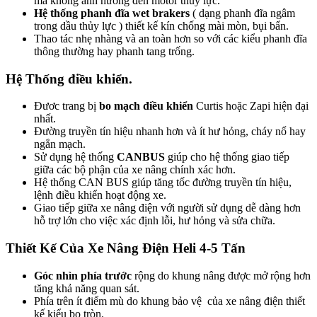
mà không ảnh hưởng đến motor thủy lực.
Hệ thống phanh đĩa wet brakers
( dạng phanh đĩa ngâm
trong dầu thủy lực ) thiết kế kín chống mài mòn, bụi bẩn.
Thao tác nhẹ nhàng và an toàn hơn so với các kiểu phanh đĩa
thông thường hay phanh tang trống.
Hệ Thống điều khiển.
Đươc trang bị
bo mạch điều khiển
Curtis hoặc Zapi hiện đại
nhất.
Đường truyền tín hiệu nhanh hơn và ít hư hỏng, cháy nổ hay
ngắn mạch.
Sử dụng hệ thống
CANBUS
giúp cho hệ thống giao tiếp
giữa các bộ phận của xe nâng chính xác hơn.
Hệ thống CAN BUS giúp tăng tốc đường truyền tín hiệu,
lệnh điều khiển hoạt động xe.
Giao tiếp giữa xe nâng điện với người sử dụng dễ dàng hơn
hỗ trợ lớn cho việc xác định lỗi, hư hỏng và sửa chữa.
Thiết Kế Của Xe Nâng Điện Heli 4-5 Tấn
Góc nhìn phía trước
rộng do khung nâng được mở rộng hơn
tăng khả năng quan sát.
Phía trên ít điểm mù do khung bảo vệ của xe nâng điện thiết
kế kiểu bo tròn.