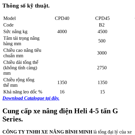
Thông số kỹ thuật.
Model
CPD40
CPD45
Code
B2
Sức nâng kg
4000
4500
Tâm tải trọng nâng
500
hàng mm
Chiều cao nâng tiêu
3000
chuẩn mm
Chiều dài tổng thể
(không tính càng)
2750
mm
Chiều rộng tổng
1350
1350
thể mm
Khả năng leo dốc %
16
15
Download Catalogue tại đây.
Cung cấp xe nâng điện Heli 4-5 tấn G
Series.
CÔNG TY TNHH XE NÂNG BÌNH MINH
là tổng đại lý của xe