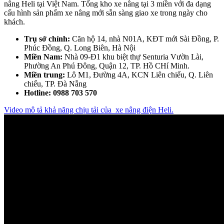
nâng Heli tại Việt Nam. Tổng kho xe nâng tại 3 miền với đa dạng
cấu hình sản phẩm xe nâng mới sẵn sàng giao xe trong ngày cho
khách.
Trụ sở chính:
Căn hộ 14, nhà N01A, KĐT mới Sài Đồng, P.
Phúc Đồng, Q. Long Biên, Hà Nội
Miền Nam:
Nhà 09-Đ1 khu biệt thự Senturia Vườn Lài,
Phường An Phú Đông, Quận 12, TP. Hồ CHí Minh.
Miền trung:
Lô M1, Đường 4A, KCN Liên chiểu, Q. Liên
chiểu, TP. Đà Nẵng
Hotline: 0988 703 570
Video mô tả khả năng chịu tải của xe nâng điện Heli.