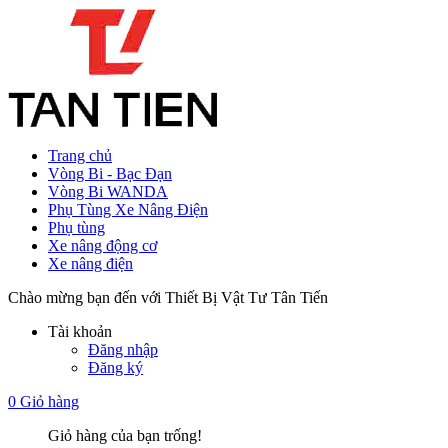
Trang chủ
Vòng Bi - Bạc Đạn
Vòng Bi WANDA
Phụ Tùng Xe Nâng Điện
Phụ tùng
Xe nâng động cơ
Xe nâng điện
Chào mừng bạn đến với Thiết Bị Vật Tư Tân Tiến
Tài khoản
Đăng nhập
Đăng ký
0
Giỏ hàng
Giỏ hàng của bạn trống!