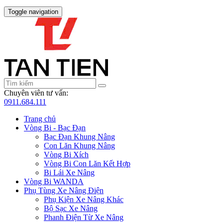
Toggle navigation
Chuyên viên tư vấn:
0911.684.111
Trang chủ
Vòng Bi - Bạc Đạn
Bạc Đạn Khung Nâng
Con Lăn Khung Nâng
Vòng Bi Xích
Vòng Bi Con Lăn Kết Hợp
Bi Lái Xe Nâng
Vòng Bi WANDA
Phụ Tùng Xe Nâng Điện
Phụ Kiện Xe Nâng Khác
Bộ Sạc Xe Nâng
Phanh Điện Từ Xe Nâng