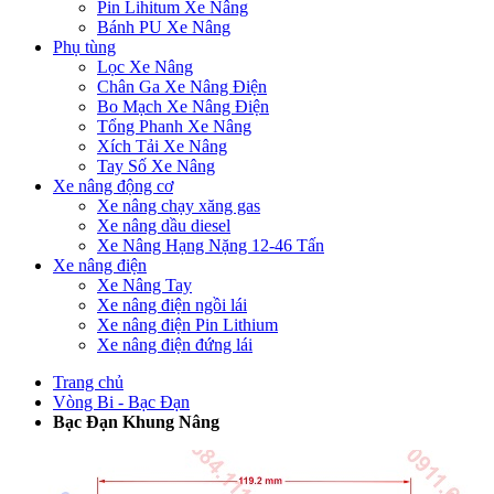
Pin Lihitum Xe Nâng
Bánh PU Xe Nâng
Phụ tùng
Lọc Xe Nâng
Chân Ga Xe Nâng Điện
Bo Mạch Xe Nâng Điện
Tổng Phanh Xe Nâng
Xích Tải Xe Nâng
Tay Số Xe Nâng
Xe nâng động cơ
Xe nâng chạy xăng gas
Xe nâng dầu diesel
Xe Nâng Hạng Nặng 12-46 Tấn
Xe nâng điện
Xe Nâng Tay
Xe nâng điện ngồi lái
Xe nâng điện Pin Lithium
Xe nâng điện đứng lái
Trang chủ
Vòng Bi - Bạc Đạn
Bạc Đạn Khung Nâng