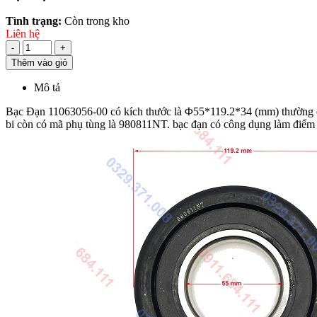
Tình trạng:
Còn trong kho
Liên hệ
-
+
Thêm vào giỏ
Mô tả
Bạc Đạn 11063056-00 có kích thước là Φ55*119.2*34 (mm) thường đ
bi còn có mã phụ tùng là 980811NT. bạc đạn có công dụng làm điểm t