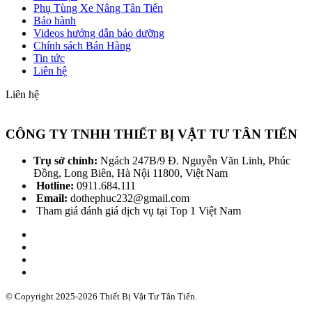
Phụ Tùng Xe Nâng Tân Tiến
Bảo hành
Videos hướng dẫn bảo dưỡng
Chính sách Bán Hàng
Tin tức
Liên hệ
Liên hệ
CÔNG TY TNHH THIẾT BỊ VẬT TƯ TÂN TIẾN
Trụ sở chính:
Ngách 247B/9 Đ. Nguyễn Văn Linh, Phúc
Đồng, Long Biên, Hà Nội 11800, Việt Nam
Hotline:
0911.684.111
Email:
dothephuc232@gmail.com
Tham giá đánh giá dịch vụ tại Top 1 Việt Nam
© Copyright 2025-2026 Thiết Bị Vật Tư Tân Tiến.