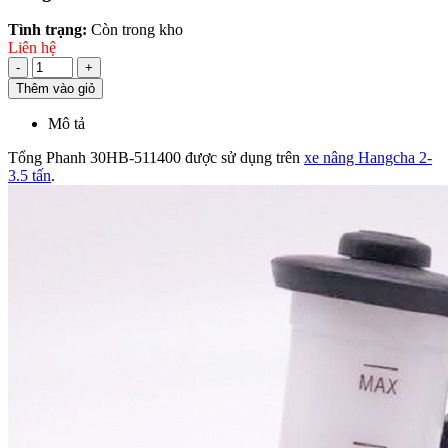
Tình trạng:
Còn trong kho
Liên hệ
-
+
Thêm vào giỏ
Mô tả
Tổng Phanh 30HB-511400 được sử dụng trên
xe nâng Hangcha 2-
3.5 tấn
.