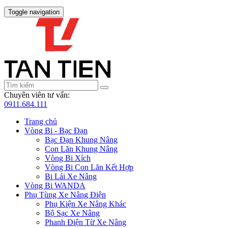
Toggle navigation
Chuyên viên tư vấn:
0911.684.111
Trang chủ
Vòng Bi - Bạc Đạn
Bạc Đạn Khung Nâng
Con Lăn Khung Nâng
Vòng Bi Xích
Vòng Bi Con Lăn Kết Hợp
Bi Lái Xe Nâng
Vòng Bi WANDA
Phụ Tùng Xe Nâng Điện
Phụ Kiện Xe Nâng Khác
Bộ Sạc Xe Nâng
Phanh Điện Từ Xe Nâng