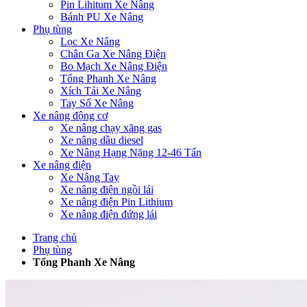
Pin Lihitum Xe Nâng
Bánh PU Xe Nâng
Phụ tùng
Lọc Xe Nâng
Chân Ga Xe Nâng Điện
Bo Mạch Xe Nâng Điện
Tổng Phanh Xe Nâng
Xích Tải Xe Nâng
Tay Số Xe Nâng
Xe nâng động cơ
Xe nâng chạy xăng gas
Xe nâng dầu diesel
Xe Nâng Hạng Nặng 12-46 Tấn
Xe nâng điện
Xe Nâng Tay
Xe nâng điện ngồi lái
Xe nâng điện Pin Lithium
Xe nâng điện đứng lái
Trang chủ
Phụ tùng
Tổng Phanh Xe Nâng