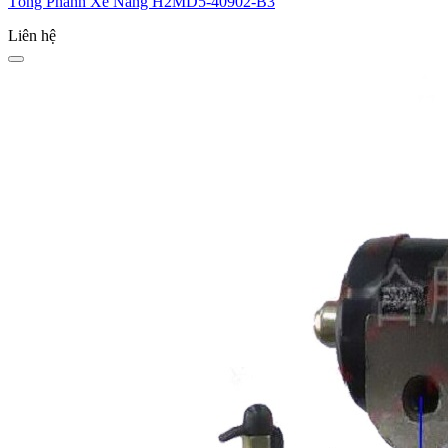
Tổng Phanh Xe Nâng H2MD5-40902-B3
Liên hệ