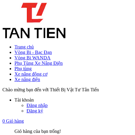
Trang chủ
Vòng Bi - Bạc Đạn
Vòng Bi WANDA
Phụ Tùng Xe Nâng Điện
Phụ tùng
Xe nâng động cơ
Xe nâng điện
Chào mừng bạn đến với Thiết Bị Vật Tư Tân Tiến
Tài khoản
Đăng nhập
Đăng ký
0
Giỏ hàng
Giỏ hàng của bạn trống!