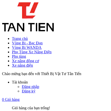
Trang chủ
Vòng Bi - Bạc Đạn
Vòng Bi WANDA
Phụ Tùng Xe Nâng Điện
Phụ tùng
Xe nâng động cơ
Xe nâng điện
Chào mừng bạn đến với Thiết Bị Vật Tư Tân Tiến
Tài khoản
Đăng nhập
Đăng ký
0
Giỏ hàng
Giỏ hàng của bạn trống!