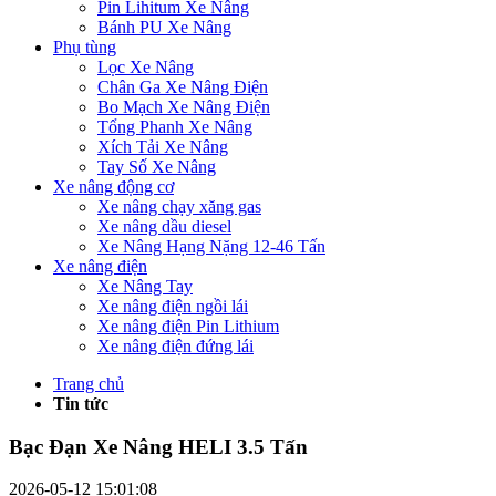
Pin Lihitum Xe Nâng
Bánh PU Xe Nâng
Phụ tùng
Lọc Xe Nâng
Chân Ga Xe Nâng Điện
Bo Mạch Xe Nâng Điện
Tổng Phanh Xe Nâng
Xích Tải Xe Nâng
Tay Số Xe Nâng
Xe nâng động cơ
Xe nâng chạy xăng gas
Xe nâng dầu diesel
Xe Nâng Hạng Nặng 12-46 Tấn
Xe nâng điện
Xe Nâng Tay
Xe nâng điện ngồi lái
Xe nâng điện Pin Lithium
Xe nâng điện đứng lái
Trang chủ
Tin tức
Bạc Đạn Xe Nâng HELI 3.5 Tấn
2026-05-12 15:01:08