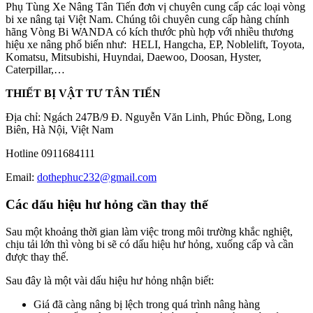
Phụ Tùng Xe Nâng Tân Tiến đơn vị chuyên cung cấp các loại vòng
bi xe nâng tại Việt Nam. Chúng tôi chuyên cung cấp hàng chính
hãng Vòng Bi WANDA có kích thước phù hợp với nhiều thương
hiệu xe nâng phổ biến như: HELI, Hangcha, EP, Noblelift, Toyota,
Komatsu, Mitsubishi, Huyndai, Daewoo, Doosan, Hyster,
Caterpillar,…
THIẾT BỊ VẬT TƯ TÂN TIẾN
Địa chỉ: Ngách 247B/9 Đ. Nguyễn Văn Linh, Phúc Đồng, Long
Biên, Hà Nội, Việt Nam
Hotline 0911684111
Email:
dothephuc232@gmail.com
Các dấu hiệu hư hỏng cần thay thế
Sau một khoảng thời gian làm việc trong môi trường khắc nghiệt,
chịu tải lớn thì vòng bi sẽ có dấu hiệu hư hỏng, xuống cấp và cần
được thay thế.
Sau đây là một vài dấu hiệu hư hỏng nhận biết:
Giá đã càng nâng bị lệch trong quá trình nâng hàng