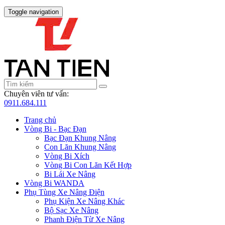
Toggle navigation
Chuyên viên tư vấn:
0911.684.111
Trang chủ
Vòng Bi - Bạc Đạn
Bạc Đạn Khung Nâng
Con Lăn Khung Nâng
Vòng Bi Xích
Vòng Bi Con Lăn Kết Hợp
Bi Lái Xe Nâng
Vòng Bi WANDA
Phụ Tùng Xe Nâng Điện
Phụ Kiện Xe Nâng Khác
Bộ Sạc Xe Nâng
Phanh Điện Từ Xe Nâng