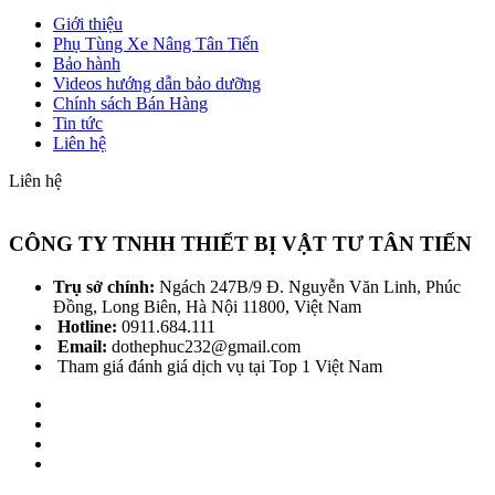
Giới thiệu
Phụ Tùng Xe Nâng Tân Tiến
Bảo hành
Videos hướng dẫn bảo dưỡng
Chính sách Bán Hàng
Tin tức
Liên hệ
Liên hệ
CÔNG TY TNHH THIẾT BỊ VẬT TƯ TÂN TIẾN
Trụ sở chính:
Ngách 247B/9 Đ. Nguyễn Văn Linh, Phúc
Đồng, Long Biên, Hà Nội 11800, Việt Nam
Hotline:
0911.684.111
Email:
dothephuc232@gmail.com
Tham giá đánh giá dịch vụ tại Top 1 Việt Nam