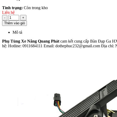
Tình trạng:
Còn trong kho
Liên hệ
-
+
Thêm vào giỏ
Mô tả
Phụ Tùng Xe Nâng Quang Phát
cam kết cung cấp Bàn Đạp Ga HX
hệ: Hotline: 0911684111 Email: dothephuc232@gmail.com Địa chỉ: 