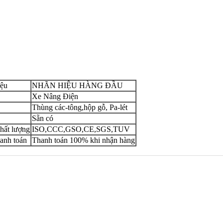
iệu
NHÃN HIỆU HÀNG ĐẦU
Xe Nâng Điện
Thùng các-tông,hộp gỗ, Pa-lét
Sẵn có
hất lượng
ISO,CCC,GSO,CE,SGS,TUV
anh toán
Thanh toán 100% khi nhận hàng