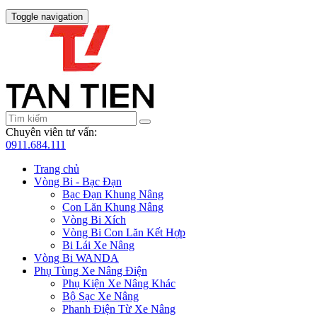
Toggle navigation
Chuyên viên tư vấn:
0911.684.111
Trang chủ
Vòng Bi - Bạc Đạn
Bạc Đạn Khung Nâng
Con Lăn Khung Nâng
Vòng Bi Xích
Vòng Bi Con Lăn Kết Hợp
Bi Lái Xe Nâng
Vòng Bi WANDA
Phụ Tùng Xe Nâng Điện
Phụ Kiện Xe Nâng Khác
Bộ Sạc Xe Nâng
Phanh Điện Từ Xe Nâng