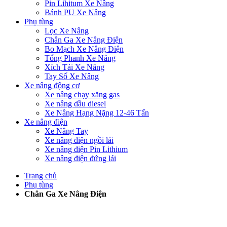
Pin Lihitum Xe Nâng
Bánh PU Xe Nâng
Phụ tùng
Lọc Xe Nâng
Chân Ga Xe Nâng Điện
Bo Mạch Xe Nâng Điện
Tổng Phanh Xe Nâng
Xích Tải Xe Nâng
Tay Số Xe Nâng
Xe nâng động cơ
Xe nâng chạy xăng gas
Xe nâng dầu diesel
Xe Nâng Hạng Nặng 12-46 Tấn
Xe nâng điện
Xe Nâng Tay
Xe nâng điện ngồi lái
Xe nâng điện Pin Lithium
Xe nâng điện đứng lái
Trang chủ
Phụ tùng
Chân Ga Xe Nâng Điện