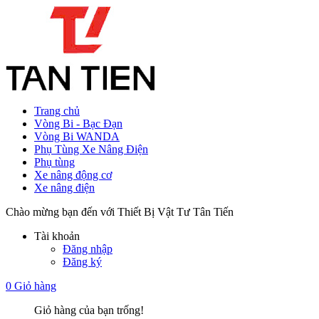
Trang chủ
Vòng Bi - Bạc Đạn
Vòng Bi WANDA
Phụ Tùng Xe Nâng Điện
Phụ tùng
Xe nâng động cơ
Xe nâng điện
Chào mừng bạn đến với Thiết Bị Vật Tư Tân Tiến
Tài khoản
Đăng nhập
Đăng ký
0
Giỏ hàng
Giỏ hàng của bạn trống!