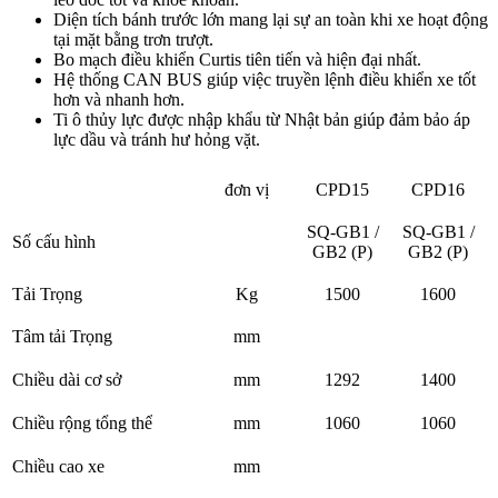
Diện tích bánh trước lớn mang lại sự an toàn khi xe hoạt động
tại mặt bằng trơn trượt.
Bo mạch điều khiển Curtis tiên tiến và hiện đại nhất.
Hệ thống CAN BUS giúp việc truyền lệnh điều khiển xe tốt
hơn và nhanh hơn.
Ti ô thủy lực được nhập khẩu từ Nhật bản giúp đảm bảo áp
lực dầu và tránh hư hỏng vặt.
đơn vị
CPD15
CPD16
SQ-GB1 /
SQ-GB1 /
Số cấu hình
GB2 (P)
GB2 (P)
Tải Trọng
Kg
1500
1600
Tâm tải Trọng
mm
Chiều dài cơ sở
mm
1292
1400
Chiều rộng tổng thể
mm
1060
1060
Chiều cao xe
mm