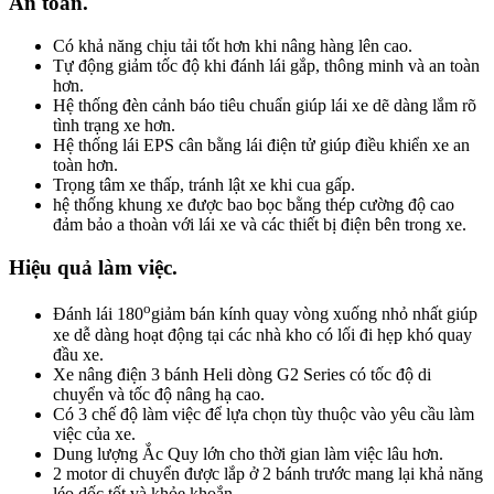
An toàn.
Có khả năng chịu tải tốt hơn khi nâng hàng lên cao.
Tự động giảm tốc độ khi đánh lái gắp, thông minh và an toàn
hơn.
Hệ thống đèn cảnh báo tiêu chuẩn giúp lái xe dẽ dàng lắm rõ
tình trạng xe hơn.
Hệ thống lái EPS cân bằng lái điện tử giúp điều khiển xe an
toàn hơn.
Trọng tâm xe thấp, tránh lật xe khi cua gấp.
hệ thống khung xe được bao bọc bằng thép cường độ cao
đảm bảo a thoàn với lái xe và các thiết bị điện bên trong xe.
Hiệu quả làm việc.
o
Đánh lái 180
giảm bán kính quay vòng xuống nhỏ nhất giúp
xe dễ dàng hoạt động tại các nhà kho có lối đi hẹp khó quay
đầu xe.
Xe nâng điện 3 bánh Heli dòng G2 Series có tốc độ di
chuyển và tốc độ nâng hạ cao.
Có 3 chế độ làm việc để lựa chọn tùy thuộc vào yêu cầu làm
việc của xe.
Dung lượng Ắc Quy lớn cho thời gian làm việc lâu hơn.
2 motor di chuyển được lắp ở 2 bánh trước mang lại khả năng
léo dốc tốt và khỏe khoắn.