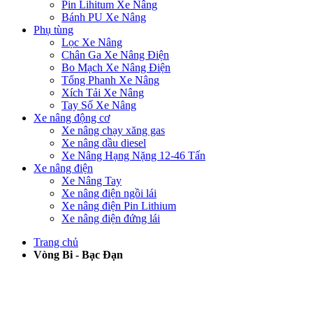
Pin Lihitum Xe Nâng
Bánh PU Xe Nâng
Phụ tùng
Lọc Xe Nâng
Chân Ga Xe Nâng Điện
Bo Mạch Xe Nâng Điện
Tổng Phanh Xe Nâng
Xích Tải Xe Nâng
Tay Số Xe Nâng
Xe nâng động cơ
Xe nâng chạy xăng gas
Xe nâng dầu diesel
Xe Nâng Hạng Nặng 12-46 Tấn
Xe nâng điện
Xe Nâng Tay
Xe nâng điện ngồi lái
Xe nâng điện Pin Lithium
Xe nâng điện đứng lái
Trang chủ
Vòng Bi - Bạc Đạn