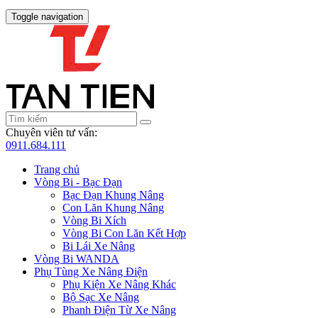
Toggle navigation
Chuyên viên tư vấn:
0911.684.111
Trang chủ
Vòng Bi - Bạc Đạn
Bạc Đạn Khung Nâng
Con Lăn Khung Nâng
Vòng Bi Xích
Vòng Bi Con Lăn Kết Hợp
Bi Lái Xe Nâng
Vòng Bi WANDA
Phụ Tùng Xe Nâng Điện
Phụ Kiện Xe Nâng Khác
Bộ Sạc Xe Nâng
Phanh Điện Từ Xe Nâng