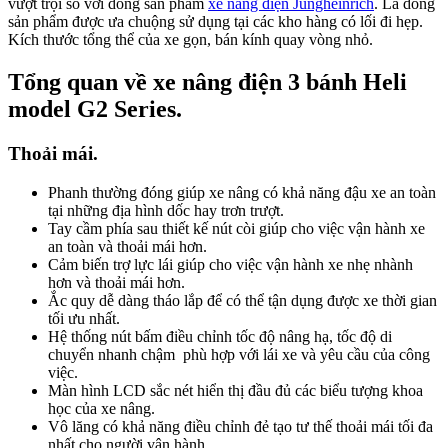
vượt trội so với dòng sản phẩm
xe nâng điện Jungheinrich
. Là dòng
sản phẩm được ưa chuộng sử dụng tại các kho hàng có lối đi hẹp.
Kích thước tổng thể của xe gọn, bán kính quay vòng nhỏ.
Tổng quan về xe nâng điện 3 bánh Heli
model G2 Series.
Thoải mái.
Phanh thường đóng giúp xe nâng có khả năng đậu xe an toàn
tại những địa hình dốc hay trơn trượt.
Tay cầm phía sau thiết kế nút còi giúp cho việc vận hành xe
an toàn và thoải mái hơn.
Cảm biến trợ lực lái giúp cho việc vận hành xe nhẹ nhành
hơn và thoải mái hơn.
Ắc quy dễ dàng tháo lắp để có thể tận dụng được xe thời gian
tối ưu nhất.
Hệ thống nút bấm điều chỉnh tốc độ nâng hạ, tốc độ di
chuyển nhanh chậm phù hợp với lái xe và yêu cầu của công
việc.
Màn hình LCD sắc nét hiển thị đầu đủ các biểu tượng khoa
học của xe nâng.
Vô lăng có khả năng điều chỉnh đẻ tạo tư thế thoải mái tối đa
nhất cho người vận hành.