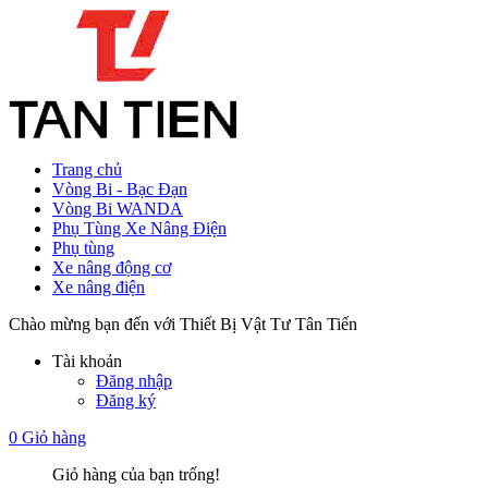
Trang chủ
Vòng Bi - Bạc Đạn
Vòng Bi WANDA
Phụ Tùng Xe Nâng Điện
Phụ tùng
Xe nâng động cơ
Xe nâng điện
Chào mừng bạn đến với Thiết Bị Vật Tư Tân Tiến
Tài khoản
Đăng nhập
Đăng ký
0
Giỏ hàng
Giỏ hàng của bạn trống!