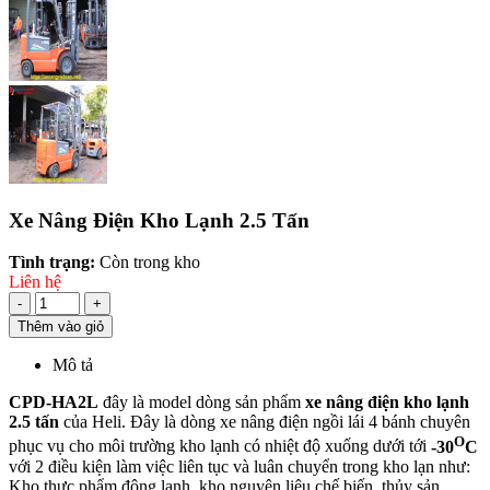
Xe Nâng Điện Kho Lạnh 2.5 Tấn
Tình trạng:
Còn trong kho
Liên hệ
-
+
Thêm vào giỏ
Mô tả
CPD-HA2L
đây là model dòng sản phẩm
xe nâng điện kho lạnh
2.5 tấn
của Heli. Đây là dòng xe nâng điện ngồi lái 4 bánh chuyên
O
phục vụ cho môi trường kho lạnh có nhiệt độ xuống dưới tới
-30
C
với 2 điều kiện làm việc liên tục và luân chuyển trong kho lạn như:
Kho thực phẩm đông lạnh, kho nguyên liệu chế biến, thủy sản,...