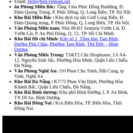
Email:
Heli@heli-vietnam.net
ăn Phòng Miền Bắc:
Tầng 3 tòa Phúc Đồng Building, Đ.
Đàm Quang Trung, P. Phúc Đồng, Q. Long Biên, TP. Hà Nội
Kho Bãi Miền Bắc :
Khu dịch vụ sân Golf Long Biên, Đ.
Đàm Quang trung, P. Phúc Đồng, Q. Long Biên, TP. Hà Nội.
Văn Phòng Miền nam:
Nhà 09-Đ1 Senturia Vườn Lài, Đ.
Vườn Lài, P. An Phú Đông, Q. 12, TP. Hồ Chí Minh.
Kho Bãi Hồ chí Minh:
Kho số 2, Tổng kho Tam Bình,
Đường Phú Châu, Phường Tam Bình, Thủ Đức – Bình
Dương
.
Văn Phòng Miền Trung:
T1&T2 Căn Shophouse, Lô A4-
12, Nguyễn Sinh Sắc, Phường Hòa Minh, Quận Liên Chiểu,
Đà Nẵng.
Văn Phòng Nghệ An:
110 Phan Chu Trinh, Đội Cung, tp
Vinh, Nghệ An
Kho Bãi Đà Nẵng :
K7/75 Phan Văn Định, Phường Hòa
Khánh Bắc, Quận Liên Chiểu, Đà Nẵng.
Kho Bãi Bình dương:
Khu phố Bình Đường 2, P. An Bình,
TX Dĩ An, Bình Dương.
Kho Bãi Đồng Nai :
Kcn Biên Hòa, TP. Biên Hòa, Tỉnh
Đồng Nai.