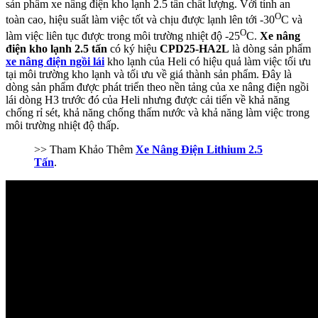
sản phẩm xe nâng điện kho lạnh 2.5 tấn chất lượng. Với tính an
O
toàn cao, hiệu suất làm việc tốt và chịu được lạnh lên tới -30
C và
O
làm việc liên tục được trong môi trường nhiệt độ -25
C.
Xe nâng
điện kho lạnh 2.5 tấn
có ký hiệu
CPD25-HA2L
là dòng sản phẩm
xe nâng điện ngồi lái
kho lạnh của Heli có hiệu quả làm việc tối ưu
tại môi trường kho lạnh và tối ưu về giá thành sản phẩm. Đây là
dòng sản phẩm được phát triển theo nền tảng của xe nâng điện ngồi
lái dòng H3 trước đó của Heli nhưng được cải tiến về khả năng
chống rỉ sét, khả năng chống thấm nước và khả năng làm việc trong
môi trường nhiệt độ thấp.
>> Tham Khảo Thêm
Xe Nâng Điện Lithium 2.5
Tấn
.