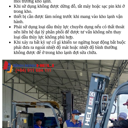
môi trường kho lạnh.
Khi sử dụng không được dừng đỗ, tắt máy hoặc sạc pin khi ở
trong kho.
thiết bị cần được làm nóng trước khi mang vào kho lạnh vận
hành.
Phải sử dụng loại dầu thủy lực chuyên dụng nếu có thất thoát
nên liên hệ đại lý phân phối để được tư vấn không nên thay
loại dầu thủy lực không phù hợp.
Khi xảy ra bất kỳ sự cố gì khiến xe ngừng hoạt động bắt buộc
phải đưa ra ngoài nhiệt độ mát hoặc nhiệt độ bình thường
không được để ở trong kho lạnh đợi sửa chữa.