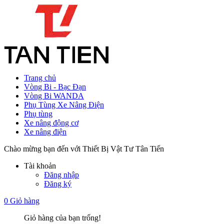
Trang chủ
Vòng Bi - Bạc Đạn
Vòng Bi WANDA
Phụ Tùng Xe Nâng Điện
Phụ tùng
Xe nâng động cơ
Xe nâng điện
Chào mừng bạn đến với Thiết Bị Vật Tư Tân Tiến
Tài khoản
Đăng nhập
Đăng ký
0
Giỏ hàng
Giỏ hàng của bạn trống!