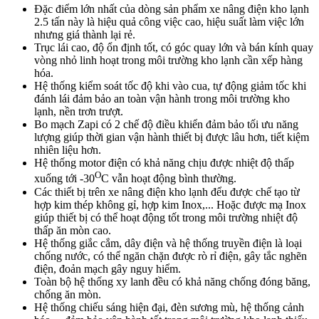
Đặc điểm lớn nhất của dòng sản phẩm xe nâng điện kho lạnh
2.5 tấn này là hiệu quả công việc cao, hiệu suất làm việc lớn
nhưng giá thành lại rẻ.
Trục lái cao, độ ổn định tốt, có góc quay lớn và bán kính quay
vòng nhỏ linh hoạt trong môi trường kho lạnh cần xếp hàng
hóa.
Hệ thống kiểm soát tốc độ khi vào cua, tự động giảm tốc khi
đánh lái đảm bảo an toàn vận hành trong môi trường kho
lạnh, nền trơn trượt.
Bo mạch Zapi có 2 chế độ điều khiển đảm bảo tối ưu năng
lượng giúp thời gian vận hành thiết bị được lâu hơn, tiết kiệm
nhiên liệu hơn.
Hệ thống motor điện có khả năng chịu được nhiệt độ thấp
O
xuống tới -30
C vẫn hoạt động bình thường.
Các thiết bị trên xe nâng điện kho lạnh đểu được chế tạo từ
hợp kim thép không gỉ, hợp kim Inox,... Hoặc được mạ Inox
giúp thiết bị có thể hoạt động tốt trong môi trường nhiệt độ
thấp ăn mòn cao.
Hệ thống giắc cắm, dây điện và hệ thống truyền điện là loại
chống nước, có thể ngăn chặn được rò rỉ điện, gây tắc nghẽn
điện, đoản mạch gây nguy hiểm.
Toàn bộ hệ thống xy lanh đều có khả năng chống đóng băng,
chống ăn mòn.
Hệ thống chiếu sáng hiện đại, đèn sương mù, hệ thống cảnh