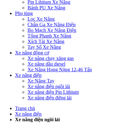
Pin Lihitum Xe Nâng
Bánh PU Xe Nâng
Phụ tùng
Lọc Xe Nâng
Chân Ga Xe Nâng Điện
Bo Mạch Xe Nâng Điện
Tổng Phanh Xe Nâng
Xích Tải Xe Nâng
Tay Số Xe Nâng
Xe nâng động cơ
Xe nâng chạy xăng gas
Xe nâng dầu diesel
Xe Nâng Hạng Nặng 12-46 Tấn
Xe nâng điện
Xe Nâng Tay
Xe nâng điện ngồi lái
Xe nâng điện Pin Lithium
Xe nâng điện đứng lái
Trang chủ
Xe nâng điện
Xe nâng điện ngồi lái