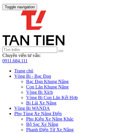
Toggle navigation
Chuyên viên tư vấn:
0911.684.111
Trang chủ
Vòng Bi - Bạc Đạn
Bạc Đạn Khung Nâng
Con Lăn Khung Nâng
Vòng Bi Xích
Vòng Bi Con Lăn Kết Hợp
Bi Lái Xe Nâng
Vòng Bi WANDA
Phụ Tùng Xe Nâng Điện
Phụ Kiện Xe Nâng Khác
Bộ Sạc Xe Nâng
Phanh Điện Từ Xe Nâng