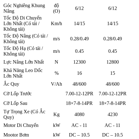
Góc Nghiêng Khung
độ
6/12
6/12
Nâng
(O)
Tốc Độ Di Chuyển
Lớn Nhất (Có tải /
Km/h
14/15
14/15
Không tải)
Tốc Độ Nâng (Có tải /
m/s
0.28/0.49
0.28/0.49
Không tải)
Tốc Độ Hạ (Có tải /
m/s
0.45
0.45
Không tải)
Lực Nâng Lớn Nhất
N
12300
12800
Khả Năng Leo Dốc
%
16
15
Lớn Nhất
Ắc Quy
V/Ah
48/600
48/600
Cỡ Lốp Trước
7.00-12-12PR
7.00-12-12PR
Cỡ Lốp Sau
18×7-8-14PR
18×7-8-14PR
Tự Trọng Xe (Có Ắc
Kg
4080
4230
Quy)
Motor Di Chuyển
kW
AC - 11
AC - 11
Mootor Bơm
kW
DC – 10.5
DC – 10.5