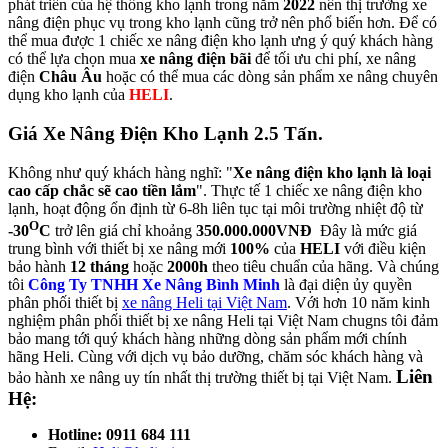
phát triển của hệ thống kho lạnh trong năm
2022
nên thị trường xe
nâng điện phục vụ trong kho lạnh cũng trở nên phổ biến hơn. Để có
thể mua được 1 chiếc xe nâng điện kho lạnh ưng ý quý khách hàng
có thể lựa chọn mua
xe nâng điện bãi
để tối ưu chi phí, xe nâng
điện
Châu Âu
hoặc có thể mua các dòng sản phẩm xe nâng chuyên
dụng kho lạnh của
HELI
.
Giá Xe Nâng Điện Kho Lạnh 2.5 Tấn.
Không như quý khách hàng nghĩ: "
Xe nâng điện kho lạnh là loại
cao cấp chắc sẽ cao tiền lắm
". Thực tế 1 chiếc xe nâng điện kho
lạnh, hoạt động ổn định từ 6-8h liên tục tại môi trường nhiệt độ từ
O
-30
C
trở lên giá chỉ khoảng
350.000.000VNĐ
Đây là mức giá
trung bình với thiết bị xe nâng mới
100%
của
HELI
với điều kiện
bảo hành
12 tháng
hoặc
2000h
theo tiêu chuẩn của hãng. Và chúng
tôi
Công Ty TNHH Xe Nâng Bình Minh
là đại diện ủy quyền
phân phối thiết bị
xe nâng Heli tại Việt Nam
. Với hơn 10 năm kinh
nghiệm phân phối thiết bị xe nâng Heli tại Việt Nam chugns tôi đảm
bảo mang tới quý khách hàng những dòng sản phẩm mới chính
hãng Heli. Cùng với dịch vụ bảo dưỡng, chăm sóc khách hàng và
Liên
bảo hành xe nâng uy tín nhất thị trường thiết bị tại Việt Nam.
Hệ:
Hotline: 0911 684 111