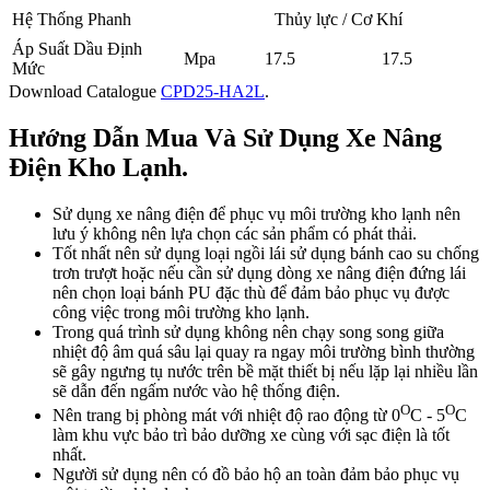
Hệ Thống Phanh
Thủy lực / Cơ Khí
Áp Suất Dầu Định
Mpa
17.5
17.5
Mức
Download Catalogue
CPD25-HA2L
.
Hướng Dẫn Mua Và Sử Dụng Xe Nâng
Điện Kho Lạnh.
Sử dụng xe nâng điện để phục vụ môi trường kho lạnh nên
lưu ý không nên lựa chọn các sản phẩm có phát thải.
Tốt nhất nên sử dụng loại ngồi lái sử dụng bánh cao su chống
trơn trượt hoặc nếu cần sử dụng dòng xe nâng điện đứng lái
nên chọn loại bánh PU đặc thù để đảm bảo phục vụ được
công việc trong môi trường kho lạnh.
Trong quá trình sử dụng không nên chạy song song giữa
nhiệt độ âm quá sâu lại quay ra ngay môi trường bình thường
sẽ gây ngưng tụ nước trên bề mặt thiết bị nếu lặp lại nhiều lần
sẽ dẫn đến ngấm nước vào hệ thống điện.
O
O
Nên trang bị phòng mát với nhiệt độ rao động từ 0
C - 5
C
làm khu vực bảo trì bảo dưỡng xe cùng với sạc điện là tốt
nhất.
Người sử dụng nên có đồ bảo hộ an toàn đảm bảo phục vụ