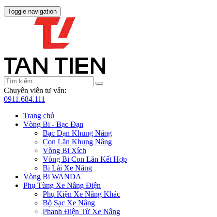
Toggle navigation
Chuyên viên tư vấn:
0911.684.111
Trang chủ
Vòng Bi - Bạc Đạn
Bạc Đạn Khung Nâng
Con Lăn Khung Nâng
Vòng Bi Xích
Vòng Bi Con Lăn Kết Hợp
Bi Lái Xe Nâng
Vòng Bi WANDA
Phụ Tùng Xe Nâng Điện
Phụ Kiện Xe Nâng Khác
Bộ Sạc Xe Nâng
Phanh Điện Từ Xe Nâng