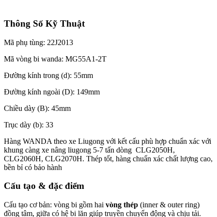
Thông Số Kỹ Thuật
Mã phụ tùng: 22J2013
Mã vòng bi wanda: MG55A1-2T
Đường kính trong (d): 55mm
Đường kính ngoài (D): 149mm
Chiều dày (B): 45mm
Trục dày (b): 33
Hàng WANDA theo xe Liugong với kết cấu phù hợp chuẩn xác với
khung càng xe nâng liugong 5-7 tấn dòng CLG2050H,
CLG2060H, CLG2070H. Thép tốt, hàng chuẩn xác chất lượng cao,
bền bỉ có bảo hành
Cấu tạo & đặc điểm
Cấu tạo cơ bản: vòng bi gồm hai
vòng thép
(inner & outer ring)
đồng tâm, giữa có hệ bi lăn giúp truyền chuyển động và chịu tải.