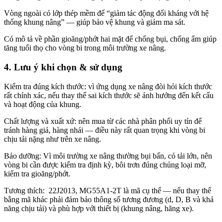
Vòng ngoài có lớp thép mềm để “giảm tác động đối kháng với hệ
thống khung nâng” — giúp bảo vệ khung và giảm ma sát.
Có mô tả về phần gioăng/phớt hai mặt để chống bụi, chống ẩm giúp
tăng tuổi thọ cho vòng bi trong môi trường xe nâng.
4. Lưu ý khi chọn & sử dụng
Kiểm tra đúng kích thước: vì ứng dụng xe nâng đòi hỏi kích thước
rất chính xác, nếu thay thế sai kích thước sẽ ảnh hưởng đến kết cấu
và hoạt động của khung.
Chất lượng và xuất xứ: nên mua từ các nhà phân phối uy tín để
tránh hàng giả, hàng nhái — điều này rất quan trọng khi vòng bi
chịu tải nặng như trên xe nâng.
Bảo dưỡng: Vì môi trường xe nâng thường bụi bẩn, có tải lớn, nên
vòng bi cần được kiểm tra định kỳ, bôi trơn đúng chủng loại mỡ,
kiểm tra gioăng/phớt.
Tương thích: 22J2013, MG55A1-2T là mã cụ thể — nếu thay thế
bằng mã khác phải đảm bảo thông số tương đương (d, D, B và khả
năng chịu tải) và phù hợp với thiết bị (khung nâng, hãng xe).