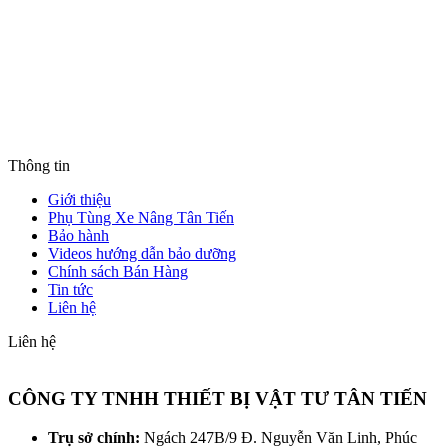
Thông tin
Giới thiệu
Phụ Tùng Xe Nâng Tân Tiến
Bảo hành
Videos hướng dẫn bảo dưỡng
Chính sách Bán Hàng
Tin tức
Liên hệ
Liên hệ
CÔNG TY TNHH THIẾT BỊ VẬT TƯ TÂN TIẾN
Trụ sở chính:
Ngách 247B/9 Đ. Nguyễn Văn Linh, Phúc