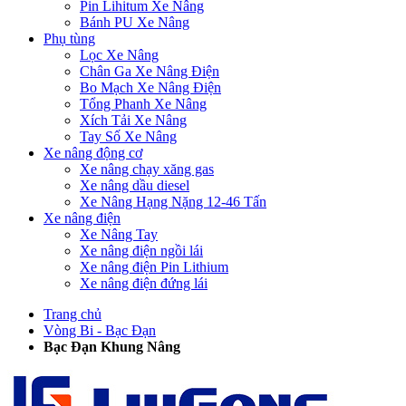
Pin Lihitum Xe Nâng
Bánh PU Xe Nâng
Phụ tùng
Lọc Xe Nâng
Chân Ga Xe Nâng Điện
Bo Mạch Xe Nâng Điện
Tổng Phanh Xe Nâng
Xích Tải Xe Nâng
Tay Số Xe Nâng
Xe nâng động cơ
Xe nâng chạy xăng gas
Xe nâng dầu diesel
Xe Nâng Hạng Nặng 12-46 Tấn
Xe nâng điện
Xe Nâng Tay
Xe nâng điện ngồi lái
Xe nâng điện Pin Lithium
Xe nâng điện đứng lái
Trang chủ
Vòng Bi - Bạc Đạn
Bạc Đạn Khung Nâng