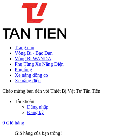
Trang chủ
Vòng Bi - Bạc Đạn
Vòng Bi WANDA
Phụ Tùng Xe Nâng Điện
Phụ tùng
Xe nâng động cơ
Xe nâng điện
Chào mừng bạn đến với Thiết Bị Vật Tư Tân Tiến
Tài khoản
Đăng nhập
Đăng ký
0
Giỏ hàng
Giỏ hàng của bạn trống!