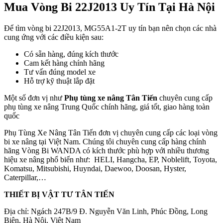
Mua Vòng Bi 22J2013 Uy Tín Tại Hà Nội
Để tìm vòng bi 22J2013, MG55A1-2T uy tín bạn nên chọn các nhà
cung ứng với các điều kiện sau:
Có sẵn hàng, đúng kích thước
Cam kết hàng chính hãng
Tư vấn đúng model xe
Hỗ trợ kỹ thuật lắp đặt
Một số đơn vị như
Phụ tùng xe nâng Tân Tiến
chuyên cung cấp
phụ tùng xe nâng Trung Quốc chính hãng, giá tốt, giao hàng toàn
quốc
Phụ Tùng Xe Nâng Tân Tiến đơn vị chuyên cung cấp các loại vòng
bi xe nâng tại Việt Nam. Chúng tôi chuyên cung cấp hàng chính
hãng Vòng Bi WANDA có kích thước phù hợp với nhiều thương
hiệu xe nâng phổ biến như: HELI, Hangcha, EP, Noblelift, Toyota,
Komatsu, Mitsubishi, Huyndai, Daewoo, Doosan, Hyster,
Caterpillar,…
THIẾT BỊ VẬT TƯ TÂN TIẾN
Địa chỉ: Ngách 247B/9 Đ. Nguyễn Văn Linh, Phúc Đồng, Long
Biên, Hà Nội, Việt Nam