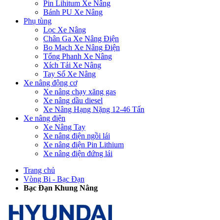
Pin Lihitum Xe Nâng
Bánh PU Xe Nâng
Phụ tùng
Lọc Xe Nâng
Chân Ga Xe Nâng Điện
Bo Mạch Xe Nâng Điện
Tổng Phanh Xe Nâng
Xích Tải Xe Nâng
Tay Số Xe Nâng
Xe nâng động cơ
Xe nâng chạy xăng gas
Xe nâng dầu diesel
Xe Nâng Hạng Nặng 12-46 Tấn
Xe nâng điện
Xe Nâng Tay
Xe nâng điện ngồi lái
Xe nâng điện Pin Lithium
Xe nâng điện đứng lái
Trang chủ
Vòng Bi - Bạc Đạn
Bạc Đạn Khung Nâng