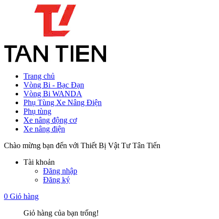
Trang chủ
Vòng Bi - Bạc Đạn
Vòng Bi WANDA
Phụ Tùng Xe Nâng Điện
Phụ tùng
Xe nâng động cơ
Xe nâng điện
Chào mừng bạn đến với Thiết Bị Vật Tư Tân Tiến
Tài khoản
Đăng nhập
Đăng ký
0
Giỏ hàng
Giỏ hàng của bạn trống!