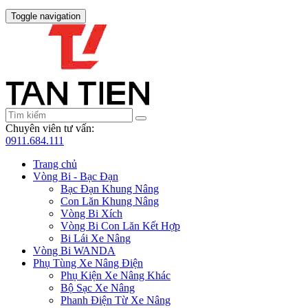
Toggle navigation
Chuyên viên tư vấn:
0911.684.111
Trang chủ
Vòng Bi - Bạc Đạn
Bạc Đạn Khung Nâng
Con Lăn Khung Nâng
Vòng Bi Xích
Vòng Bi Con Lăn Kết Hợp
Bi Lái Xe Nâng
Vòng Bi WANDA
Phụ Tùng Xe Nâng Điện
Phụ Kiện Xe Nâng Khác
Bộ Sạc Xe Nâng
Phanh Điện Từ Xe Nâng