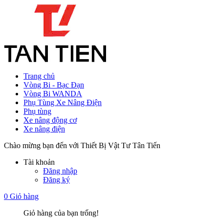
Trang chủ
Vòng Bi - Bạc Đạn
Vòng Bi WANDA
Phụ Tùng Xe Nâng Điện
Phụ tùng
Xe nâng động cơ
Xe nâng điện
Chào mừng bạn đến với Thiết Bị Vật Tư Tân Tiến
Tài khoản
Đăng nhập
Đăng ký
0
Giỏ hàng
Giỏ hàng của bạn trống!