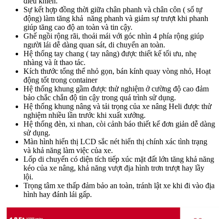
điều khiển.
Sự kết hợp đồng thời giữa chân phanh và chân côn ( số tự
động) làm tăng khả năng phanh và giảm sự trượt khi phanh
giúp tăng cao độ an toàn và tin cậy.
Ghế ngồi rộng rãi, thoải mái với góc nhìn 4 phía rộng giúp
người lái dễ dàng quan sát, di chuyển an toàn.
Hệ thống tay chang ( tay nâng) được thiết kế tối ưu, nhẹ
nhàng và ít thao tác.
Kích thước tổng thể nhỏ gọn, bán kính quay vòng nhỏ, Hoạt
động tốt trong container
Hệ thống khung gầm được thử nghiệm ở cường độ cao đảm
bảo chắc chắn độ tin cậy trong quá trình sử dụng.
Hệ thống khung nâng và tải trọng của xe nâng Heli được thử
nghiệm nhiều lần trước khi xuất xưởng.
Hệ thống đèn, xi nhan, còi cảnh báo thiết kế đơn giản dễ dàng
sử dụng.
Màn hình hiển thị LCD sắc nét hiển thị chính xác tình trạng
và khả năng làm việc của xe.
Lốp di chuyển có diện tích tiếp xúc mặt đất lớn tăng khả năng
kéo của xe nâng, khả năng vượt địa hình trơn trượt hay lầy
lội.
Trọng tâm xe thấp đảm bảo an toàn, tránh lật xe khi đi vào địa
hình hay đánh lái gấp.