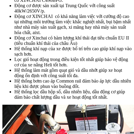
cơ XINCHAI C490BPG.
Động cơ được sản xuất tại Trung Quốc với công suất
40kW/2650V/p.
Động cơ XINCHAI có khả năng làm việc với cường độ cao
tại những môi trường làm việc khắc nghiệt nhất, bụi bặm nhất
như nhà máy sản xuất gạch, xi măng hay nhà máy sản xuất
hóa chất, aixt.
Động cơ Xinchai có hàm lượng khí thải đạt tiêu chuẩn EU II
(tiêu chuẩn khí thải của châu Âu)
Hệ thống khí nạp của xe được bố trí trên cao giúp khí nạp vào
sạch hơn.
Lọc gió hoạt động trong điều kiện tốt nhất giúp bảo vệ động
cơ của xe nâng Heli tốt hơn.
Hệ thống làm mát gồm quạt gió và dầu nhớt giúp xe hoạt
động ổn định với công suất tối đa.
Hệ thống bơm cao áp Common rail đảm bảo áp lực dầu nhiên
liệu khi được phun vào buồng đốt.
Hệ thống lọc dầu hộp số, dầu nhiên liệu, dầu động cơ giúp
đảm bảo chất lượng dầu và xe hoạt động tốt nhất.