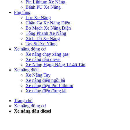
Pin Lihitum Xe Nâng
Bánh PU Xe Nâng
Phụ tùng
Lọc Xe Nâng
Chân Ga Xe Nâng Điện
Bo Mạch Xe Nâng Điện
Tổng Phanh Xe Nâng
Xích Tải Xe Nâng
Tay Số Xe Nâng
Xe nâng động cơ
Xe nâng chạy xăng gas
Xe nâng dầu diesel
Xe Nâng Hạng Nặng 12-46 Tấn
Xe nâng điện
Xe Nâng Tay
Xe nâng điện ngồi lái
Xe nâng điện Pin Lithium
Xe nâng điện đứng lái
Trang chủ
Xe nâng động cơ
Xe nâng dầu diesel