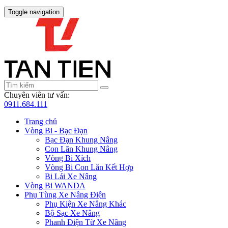
Toggle navigation
Chuyên viên tư vấn:
0911.684.111
Trang chủ
Vòng Bi - Bạc Đạn
Bạc Đạn Khung Nâng
Con Lăn Khung Nâng
Vòng Bi Xích
Vòng Bi Con Lăn Kết Hợp
Bi Lái Xe Nâng
Vòng Bi WANDA
Phụ Tùng Xe Nâng Điện
Phụ Kiện Xe Nâng Khác
Bộ Sạc Xe Nâng
Phanh Điện Từ Xe Nâng