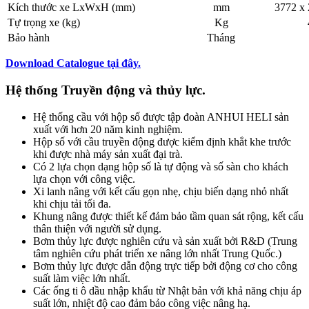
Kích thước xe LxWxH (mm)
mm
3772 x 
Tự trọng xe (kg)
Kg
Bảo hành
Tháng
Download Catalogue tại đây.
Hệ thống Truyền động và thủy lực.
Hệ thống cầu với hộp số được tập đoàn ANHUI HELI sản
xuất với hơn 20 năm kinh nghiệm.
Hộp số với cầu truyền động được kiểm định khắt khe trước
khi được nhà máy sản xuất đại trà.
Có 2 lựa chọn dạng hộp số là tự động và số sàn cho khách
lựa chọn với công việc.
Xi lanh nâng với kết cấu gọn nhẹ, chịu biến dạng nhỏ nhất
khi chịu tải tối đa.
Khung nâng được thiết kế đảm bảo tầm quan sát rộng, kết cấu
thân thiện với người sử dụng.
Bơm thủy lực được nghiên cứu và sản xuất bởi R&D (Trung
tâm nghiên cứu phát triển xe nâng lớn nhất Trung Quốc.)
Bơm thủy lực được dẫn động trực tiếp bởi động cơ cho công
suất làm việc lớn nhất.
Các ống ti ô dầu nhập khẩu từ Nhật bản với khả năng chịu áp
suất lớn, nhiệt độ cao đảm bảo công việc nâng hạ.