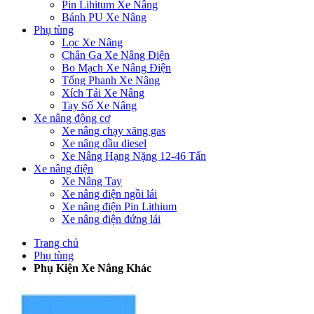
Pin Lihitum Xe Nâng
Bánh PU Xe Nâng
Phụ tùng
Lọc Xe Nâng
Chân Ga Xe Nâng Điện
Bo Mạch Xe Nâng Điện
Tổng Phanh Xe Nâng
Xích Tải Xe Nâng
Tay Số Xe Nâng
Xe nâng động cơ
Xe nâng chạy xăng gas
Xe nâng dầu diesel
Xe Nâng Hạng Nặng 12-46 Tấn
Xe nâng điện
Xe Nâng Tay
Xe nâng điện ngồi lái
Xe nâng điện Pin Lithium
Xe nâng điện đứng lái
Trang chủ
Phụ tùng
Phụ Kiện Xe Nâng Khác