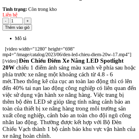
Tình trạng:
Còn trong kho
Liên hệ
-
+
Thêm vào giỏ
Mô tả
[video width="1280" height="698"
mp4="/image/catalog/2023/06/den-led-chieu-diem-20w-17.mp4"]
Đèn Chiếu Điểm Xe Nâng LED Spotlight
[/video]
20W
chiếu 1 điểm ánh sáng màu xanh về phía sau hoặc
phía trước xe nâng một khoảng cách từ 4.8 - 6
mét.
Theo thống kê của cục an toàn lao động thì có lên
đến 40% tai nạn lao động công nghiệp có liên quan đến
việc sử dụng vận hành xe nâng hàng.
Việc trang bị
thêm bộ đèn LED sẽ giúp tăng tính năng cảnh báo an
toàn của thiết bị xe nâng hàng trong môi trường sản
xuất công nghiệp, cảnh báo an toàn cho đội ngũ công
nhân lao động.
Thường được kết hợp với Bộ Đèn
Chiếu Vạch thành 1 bộ cảnh báo khu vực vận hành của
xe nâng hoàn chỉnh.