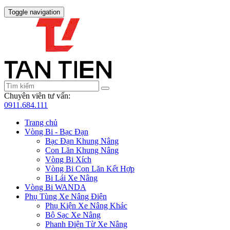
Toggle navigation
Chuyên viên tư vấn:
0911.684.111
Trang chủ
Vòng Bi - Bạc Đạn
Bạc Đạn Khung Nâng
Con Lăn Khung Nâng
Vòng Bi Xích
Vòng Bi Con Lăn Kết Hợp
Bi Lái Xe Nâng
Vòng Bi WANDA
Phụ Tùng Xe Nâng Điện
Phụ Kiện Xe Nâng Khác
Bộ Sạc Xe Nâng
Phanh Điện Từ Xe Nâng