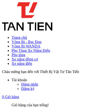
Trang chủ
Vòng Bi - Bạc Đạn
Vòng Bi WANDA
Phụ Tùng Xe Nâng Điện
Phụ tùng
Xe nâng động cơ
Xe nâng điện
Chào mừng bạn đến với Thiết Bị Vật Tư Tân Tiến
Tài khoản
Đăng nhập
Đăng ký
0
Giỏ hàng
Giỏ hàng của bạn trống!