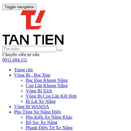
Toggle navigation
Chuyên viên tư vấn:
0911.684.111
Trang chủ
Vòng Bi - Bạc Đạn
Bạc Đạn Khung Nâng
Con Lăn Khung Nâng
Vòng Bi Xích
Vòng Bi Con Lăn Kết Hợp
Bi Lái Xe Nâng
Vòng Bi WANDA
Phụ Tùng Xe Nâng Điện
Phụ Kiện Xe Nâng Khác
Bộ Sạc Xe Nâng
Phanh Điện Từ Xe Nâng