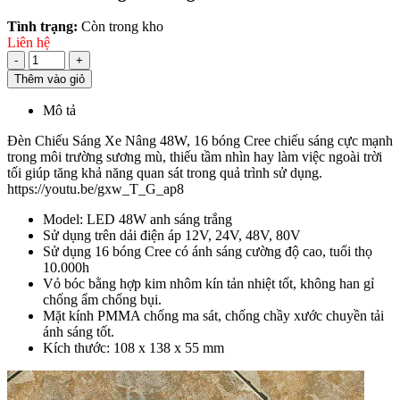
Tình trạng:
Còn trong kho
Liên hệ
-
+
Thêm vào giỏ
Mô tả
Đèn Chiếu Sáng Xe Nâng 48W, 16 bóng Cree chiếu sáng cực mạnh
trong môi trường sương mù, thiếu tầm nhìn hay làm việc ngoài trời
tối giúp tăng khả năng quan sát trong quả trình sử dụng.
https://youtu.be/gxw_T_G_ap8
Model: LED 48W anh sáng trắng
Sử dụng trên dải điện áp 12V, 24V, 48V, 80V
Sử dụng 16 bóng Cree có ánh sáng cường độ cao, tuổi thọ
10.000h
Vỏ bóc bằng hợp kim nhôm kín tản nhiệt tốt, không han gỉ
chống ẩm chống bụi.
Mặt kính PMMA chống ma sát, chống chầy xước chuyền tải
ánh sáng tốt.
Kích thước: 108 x 138 x 55 mm