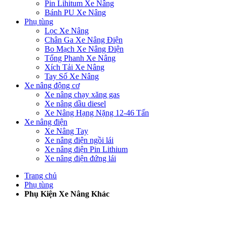
Pin Lihitum Xe Nâng
Bánh PU Xe Nâng
Phụ tùng
Lọc Xe Nâng
Chân Ga Xe Nâng Điện
Bo Mạch Xe Nâng Điện
Tổng Phanh Xe Nâng
Xích Tải Xe Nâng
Tay Số Xe Nâng
Xe nâng động cơ
Xe nâng chạy xăng gas
Xe nâng dầu diesel
Xe Nâng Hạng Nặng 12-46 Tấn
Xe nâng điện
Xe Nâng Tay
Xe nâng điện ngồi lái
Xe nâng điện Pin Lithium
Xe nâng điện đứng lái
Trang chủ
Phụ tùng
Phụ Kiện Xe Nâng Khác