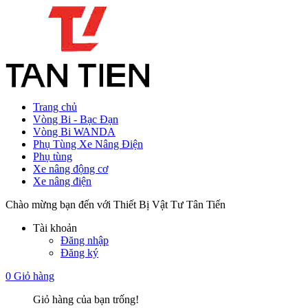
Trang chủ
Vòng Bi - Bạc Đạn
Vòng Bi WANDA
Phụ Tùng Xe Nâng Điện
Phụ tùng
Xe nâng động cơ
Xe nâng điện
Chào mừng bạn đến với Thiết Bị Vật Tư Tân Tiến
Tài khoản
Đăng nhập
Đăng ký
0
Giỏ hàng
Giỏ hàng của bạn trống!