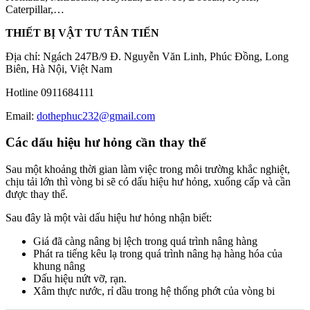
Caterpillar,…
THIẾT BỊ VẬT TƯ TÂN TIẾN
Địa chỉ: Ngách 247B/9 Đ. Nguyễn Văn Linh, Phúc Đồng, Long
Biên, Hà Nội, Việt Nam
Hotline 0911684111
Email:
dothephuc232@gmail.com
Các dấu hiệu hư hỏng cần thay thế
Sau một khoảng thời gian làm việc trong môi trường khắc nghiệt,
chịu tải lớn thì vòng bi sẽ có dấu hiệu hư hỏng, xuống cấp và cần
được thay thế.
Sau đây là một vài dấu hiệu hư hỏng nhận biết:
Giá đã càng nâng bị lệch trong quá trình nâng hàng
Phát ra tiếng kêu lạ trong quá trình nâng hạ hàng hóa của
khung nâng
Dấu hiệu nứt vỡ, rạn.
Xâm thực nước, rỉ dầu trong hệ thống phớt của vòng bi