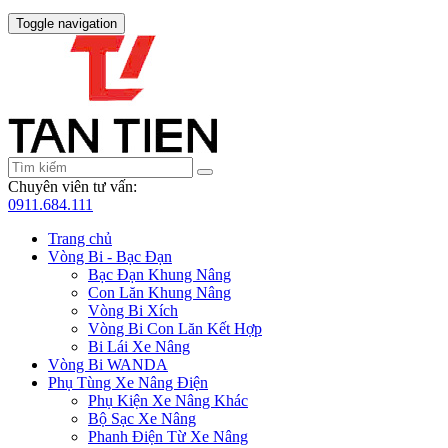
Toggle navigation
Chuyên viên tư vấn:
0911.684.111
Trang chủ
Vòng Bi - Bạc Đạn
Bạc Đạn Khung Nâng
Con Lăn Khung Nâng
Vòng Bi Xích
Vòng Bi Con Lăn Kết Hợp
Bi Lái Xe Nâng
Vòng Bi WANDA
Phụ Tùng Xe Nâng Điện
Phụ Kiện Xe Nâng Khác
Bộ Sạc Xe Nâng
Phanh Điện Từ Xe Nâng