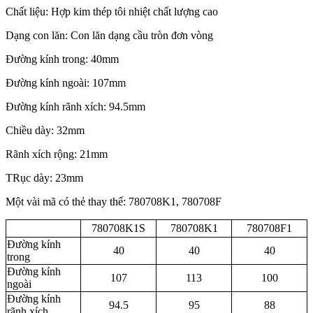
Chất liệu: Hợp kim thép tôi nhiệt chất lượng cao
Dạng con lăn: Con lăn dạng cầu tròn đơn vòng
Đường kính trong: 40mm
Đường kính ngoài: 107mm
Đường kính rãnh xích: 94.5mm
Chiều dày: 32mm
Rãnh xích rộng: 21mm
TRục dày: 23mm
Một vài mã có thẻ thay thế: 780708K1, 780708F
780708K1S
780708K1
780708F1
Đường kính
40
40
40
trong
Đường kính
107
113
100
ngoài
Đường kính
94.5
95
88
rãnh xích