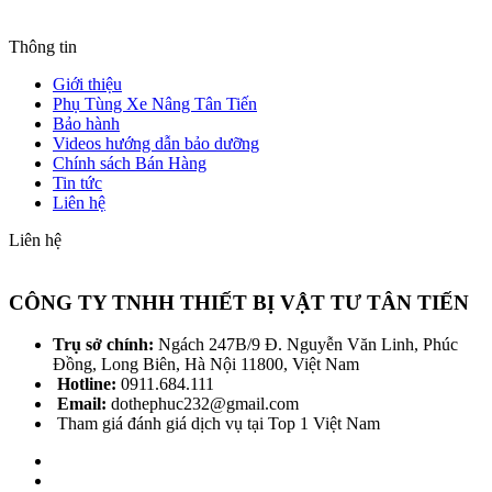
Thông tin
Giới thiệu
Phụ Tùng Xe Nâng Tân Tiến
Bảo hành
Videos hướng dẫn bảo dưỡng
Chính sách Bán Hàng
Tin tức
Liên hệ
Liên hệ
CÔNG TY TNHH THIẾT BỊ VẬT TƯ TÂN TIẾN
Trụ sở chính:
Ngách 247B/9 Đ. Nguyễn Văn Linh, Phúc
Đồng, Long Biên, Hà Nội 11800, Việt Nam
Hotline:
0911.684.111
Email:
dothephuc232@gmail.com
Tham giá đánh giá dịch vụ tại Top 1 Việt Nam