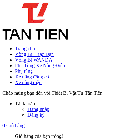
Trang chủ
Vòng Bi - Bạc Đạn
Vòng Bi WANDA
Phụ Tùng Xe Nâng Điện
Phụ tùng
Xe nâng động cơ
Xe nâng điện
Chào mừng bạn đến với Thiết Bị Vật Tư Tân Tiến
Tài khoản
Đăng nhập
Đăng ký
0
Giỏ hàng
Giỏ hàng của bạn trống!