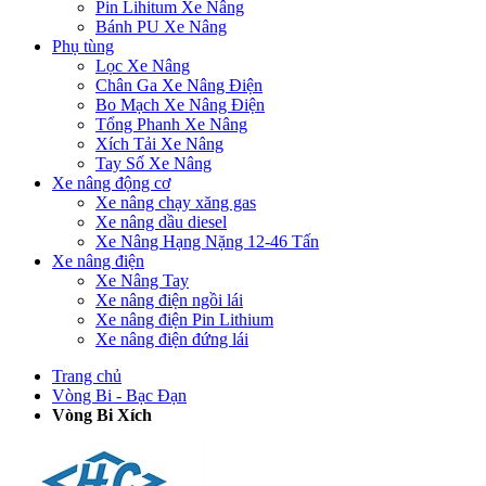
Pin Lihitum Xe Nâng
Bánh PU Xe Nâng
Phụ tùng
Lọc Xe Nâng
Chân Ga Xe Nâng Điện
Bo Mạch Xe Nâng Điện
Tổng Phanh Xe Nâng
Xích Tải Xe Nâng
Tay Số Xe Nâng
Xe nâng động cơ
Xe nâng chạy xăng gas
Xe nâng dầu diesel
Xe Nâng Hạng Nặng 12-46 Tấn
Xe nâng điện
Xe Nâng Tay
Xe nâng điện ngồi lái
Xe nâng điện Pin Lithium
Xe nâng điện đứng lái
Trang chủ
Vòng Bi - Bạc Đạn
Vòng Bi Xích