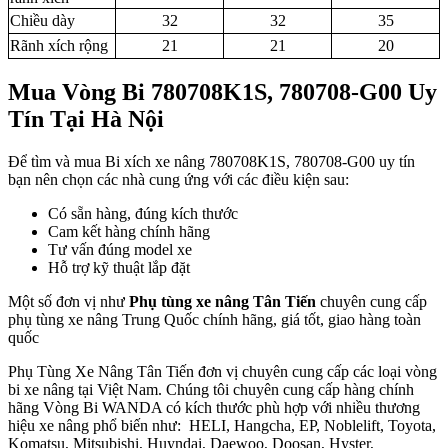
Chiều dày
32
32
35
Rãnh xích rộng
21
21
20
Mua Vòng Bi 780708K1S, 780708-G00 Uy
Tín Tại Hà Nội
Để tìm và mua Bi xích xe nâng 780708K1S, 780708-G00 uy tín
bạn nên chọn các nhà cung ứng với các điều kiện sau:
Có sẵn hàng, đúng kích thước
Cam kết hàng chính hãng
Tư vấn đúng model xe
Hỗ trợ kỹ thuật lắp đặt
Một số đơn vị như
Phụ tùng xe nâng Tân Tiến
chuyên cung cấp
phụ tùng xe nâng Trung Quốc chính hãng, giá tốt, giao hàng toàn
quốc
Phụ Tùng Xe Nâng Tân Tiến đơn vị chuyên cung cấp các loại vòng
bi xe nâng tại Việt Nam. Chúng tôi chuyên cung cấp hàng chính
hãng Vòng Bi WANDA có kích thước phù hợp với nhiều thương
hiệu xe nâng phổ biến như: HELI, Hangcha, EP, Noblelift, Toyota,
Komatsu, Mitsubishi, Huyndai, Daewoo, Doosan, Hyster,