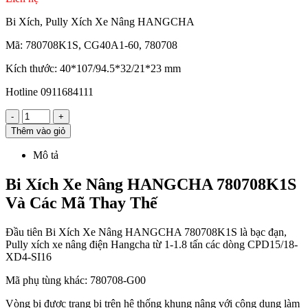
Bi Xích, Pully Xích Xe Nâng HANGCHA
Mã: 780708K1S, CG40A1-60, 780708
Kích thước: 40*107/94.5*32/21*23 mm
Hotline 0911684111
-
+
Thêm vào giỏ
Mô tả
Bi Xích Xe Nâng HANGCHA 780708K1S
Và Các Mã Thay Thế
Đầu tiên Bi Xích Xe Nâng HANGCHA 780708K1S là bạc đạn,
Pully xích xe nâng điện Hangcha từ 1-1.8 tấn các dòng CPD15/18-
XD4-SI16
Mã phụ tùng khác: 780708-G00
Vòng bi được trang bị trên hệ thống khung nâng với công dụng làm