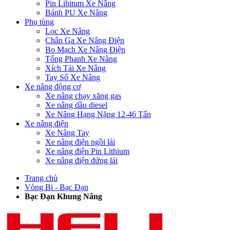
Pin Lihitum Xe Nâng
Bánh PU Xe Nâng
Phụ tùng
Lọc Xe Nâng
Chân Ga Xe Nâng Điện
Bo Mạch Xe Nâng Điện
Tổng Phanh Xe Nâng
Xích Tải Xe Nâng
Tay Số Xe Nâng
Xe nâng động cơ
Xe nâng chạy xăng gas
Xe nâng dầu diesel
Xe Nâng Hạng Nặng 12-46 Tấn
Xe nâng điện
Xe Nâng Tay
Xe nâng điện ngồi lái
Xe nâng điện Pin Lithium
Xe nâng điện đứng lái
Trang chủ
Vòng Bi - Bạc Đạn
Bạc Đạn Khung Nâng