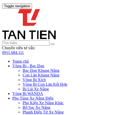
Toggle navigation
Chuyên viên tư vấn:
0911.684.111
Trang chủ
Vòng Bi - Bạc Đạn
Bạc Đạn Khung Nâng
Con Lăn Khung Nâng
Vòng Bi Xích
Vòng Bi Con Lăn Kết Hợp
Bi Lái Xe Nâng
Vòng Bi WANDA
Phụ Tùng Xe Nâng Điện
Phụ Kiện Xe Nâng Khác
Bộ Sạc Xe Nâng
Phanh Điện Từ Xe Nâng