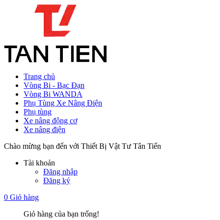
Trang chủ
Vòng Bi - Bạc Đạn
Vòng Bi WANDA
Phụ Tùng Xe Nâng Điện
Phụ tùng
Xe nâng động cơ
Xe nâng điện
Chào mừng bạn đến với Thiết Bị Vật Tư Tân Tiến
Tài khoản
Đăng nhập
Đăng ký
0
Giỏ hàng
Giỏ hàng của bạn trống!