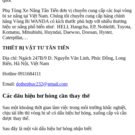
quốc
Phụ Tùng Xe Nâng Tân Tiến đơn vị chuyên cung cấp các loại vòng
bi xe nâng tại Việt Nam. Chúng tôi chuyên cung cấp hàng chính
hãng Vòng Bi WANDA có kích thước phù hợp với nhiều thương
hiệu xe nâng phổ biến như: HELI, Hangcha, EP, Noblelift, Toyota,
Komatsu, Mitsubishi, Huyndai, Daewoo, Doosan, Hyster,
Caterpillar,…
THIẾT BỊ VẬT TƯ TÂN TIẾN
Địa chỉ: Ngách 247B/9 Đ. Nguyễn Văn Linh, Phúc Đồng, Long
Biên, Hà Nội, Việt Nam
Hotline 0911684111
Email:
dothephuc232@gmail.com
Các dấu hiệu hư hỏng cần thay thế
Sau một khoảng thời gian làm việc trong môi trường khắc nghiệt,
chịu tải lớn thì vòng bi sẽ có dấu hiệu hư hỏng, xuống cấp và cần
được thay thế.
Sau đây là một vài dấu hiệu hư hỏng nhận biết: