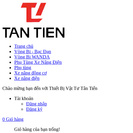
Trang chủ
Vòng Bi - Bạc Đạn
Vòng Bi WANDA
Phụ Tùng Xe Nâng Điện
Phụ tùng
Xe nâng động cơ
Xe nâng điện
Chào mừng bạn đến với Thiết Bị Vật Tư Tân Tiến
Tài khoản
Đăng nhập
Đăng ký
0
Giỏ hàng
Giỏ hàng của bạn trống!