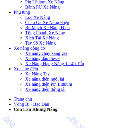
Pin Lihitum Xe Nâng
Bánh PU Xe Nâng
Phụ tùng
Lọc Xe Nâng
Chân Ga Xe Nâng Điện
Bo Mạch Xe Nâng Điện
Tổng Phanh Xe Nâng
Xích Tải Xe Nâng
Tay Số Xe Nâng
Xe nâng động cơ
Xe nâng chạy xăng gas
Xe nâng dầu diesel
Xe Nâng Hạng Nặng 12-46 Tấn
Xe nâng điện
Xe Nâng Tay
Xe nâng điện ngồi lái
Xe nâng điện Pin Lithium
Xe nâng điện đứng lái
Trang chủ
Vòng Bi - Bạc Đạn
Con Lăn Khung Nâng