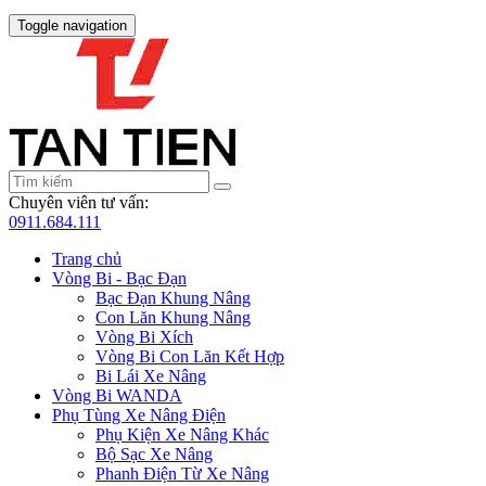
Toggle navigation
Chuyên viên tư vấn:
0911.684.111
Trang chủ
Vòng Bi - Bạc Đạn
Bạc Đạn Khung Nâng
Con Lăn Khung Nâng
Vòng Bi Xích
Vòng Bi Con Lăn Kết Hợp
Bi Lái Xe Nâng
Vòng Bi WANDA
Phụ Tùng Xe Nâng Điện
Phụ Kiện Xe Nâng Khác
Bộ Sạc Xe Nâng
Phanh Điện Từ Xe Nâng