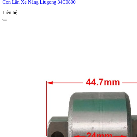
Con Lăn Xe Nâng Liugong 34C0800
Liên hệ