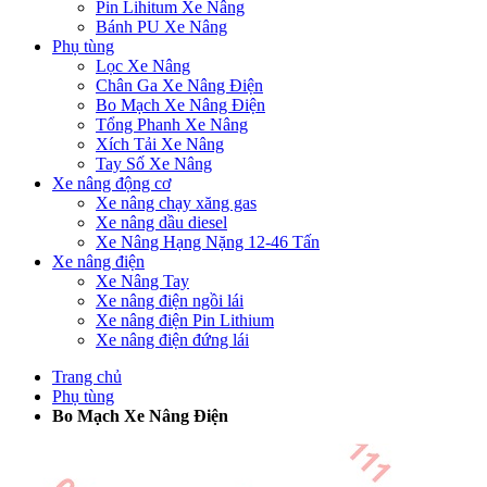
Pin Lihitum Xe Nâng
Bánh PU Xe Nâng
Phụ tùng
Lọc Xe Nâng
Chân Ga Xe Nâng Điện
Bo Mạch Xe Nâng Điện
Tổng Phanh Xe Nâng
Xích Tải Xe Nâng
Tay Số Xe Nâng
Xe nâng động cơ
Xe nâng chạy xăng gas
Xe nâng dầu diesel
Xe Nâng Hạng Nặng 12-46 Tấn
Xe nâng điện
Xe Nâng Tay
Xe nâng điện ngồi lái
Xe nâng điện Pin Lithium
Xe nâng điện đứng lái
Trang chủ
Phụ tùng
Bo Mạch Xe Nâng Điện