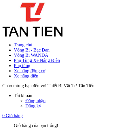
Trang chủ
Vòng Bi - Bạc Đạn
Vòng Bi WANDA
Phụ Tùng Xe Nâng Điện
Phụ tùng
Xe nâng động cơ
Xe nâng điện
Chào mừng bạn đến với Thiết Bị Vật Tư Tân Tiến
Tài khoản
Đăng nhập
Đăng ký
0
Giỏ hàng
Giỏ hàng của bạn trống!