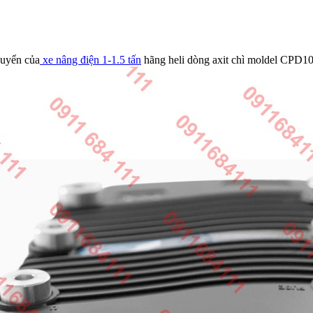
huyển của
xe nâng điện 1-1.5 tấn
hãng heli dòng axit chì moldel CPD10