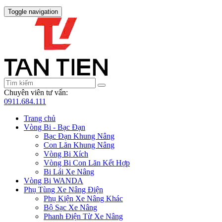
Toggle navigation
Chuyên viên tư vấn:
0911.684.111
Trang chủ
Vòng Bi - Bạc Đạn
Bạc Đạn Khung Nâng
Con Lăn Khung Nâng
Vòng Bi Xích
Vòng Bi Con Lăn Kết Hợp
Bi Lái Xe Nâng
Vòng Bi WANDA
Phụ Tùng Xe Nâng Điện
Phụ Kiện Xe Nâng Khác
Bộ Sạc Xe Nâng
Phanh Điện Từ Xe Nâng