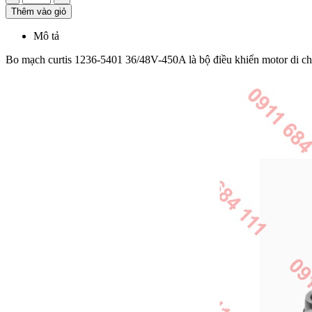
Thêm vào giỏ
Mô tả
Bo mạch curtis 1236-5401 36/48V-450A là bộ điều khiển motor di c