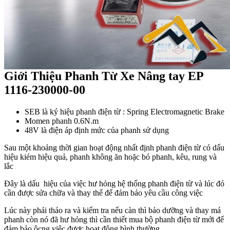
Giới Thiệu Phanh Từ Xe Nâng tay EP
1116-230000-00
SEB là ký hiệu phanh điện từ : Spring Electromagnetic Brake
Momen phanh 0.6N.m
48V là điện áp định mức của phanh sử dụng
Sau một khoảng thời gian hoạt động nhất định phanh điện từ có dấu
hiệu kiém hiệu quả, phanh không ăn hoặc bó phanh, kêu, rung và
lắc
Đây là dấu hiệu của việc hư hỏng hệ thống phanh điện từ và lúc đó
cần được sửa chữa và thay thế để đảm bảo yêu cầu công việc
Lúc này phải tháo ra và kiểm tra nếu càn thì bảo dưỡng và thay má
phanh còn nó đã hư hỏng thì cần thiết mua bộ phanh điện từ mới để
đảm bảo ôcng việc được hoạt động bình thường