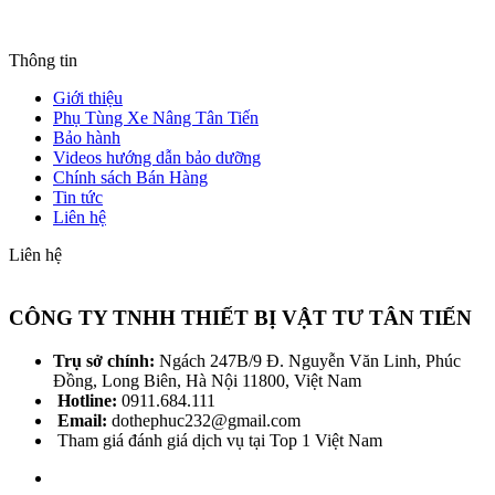
Thông tin
Giới thiệu
Phụ Tùng Xe Nâng Tân Tiến
Bảo hành
Videos hướng dẫn bảo dưỡng
Chính sách Bán Hàng
Tin tức
Liên hệ
Liên hệ
CÔNG TY TNHH THIẾT BỊ VẬT TƯ TÂN TIẾN
Trụ sở chính:
Ngách 247B/9 Đ. Nguyễn Văn Linh, Phúc
Đồng, Long Biên, Hà Nội 11800, Việt Nam
Hotline:
0911.684.111
Email:
dothephuc232@gmail.com
Tham giá đánh giá dịch vụ tại Top 1 Việt Nam