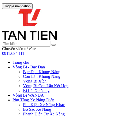
Toggle navigation
Chuyên viên tư vấn:
0911.684.111
Trang chủ
Vòng Bi - Bạc Đạn
Bạc Đạn Khung Nâng
Con Lăn Khung Nâng
Vòng Bi Xích
Vòng Bi Con Lăn Kết Hợp
Bi Lái Xe Nâng
Vòng Bi WANDA
Phụ Tùng Xe Nâng Điện
Phụ Kiện Xe Nâng Khác
Bộ Sạc Xe Nâng
Phanh Điện Từ Xe Nâng