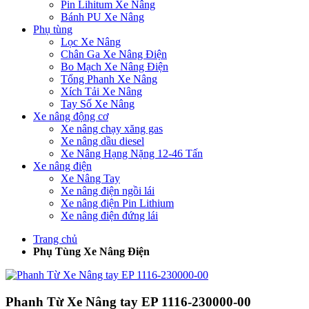
Pin Lihitum Xe Nâng
Bánh PU Xe Nâng
Phụ tùng
Lọc Xe Nâng
Chân Ga Xe Nâng Điện
Bo Mạch Xe Nâng Điện
Tổng Phanh Xe Nâng
Xích Tải Xe Nâng
Tay Số Xe Nâng
Xe nâng động cơ
Xe nâng chạy xăng gas
Xe nâng dầu diesel
Xe Nâng Hạng Nặng 12-46 Tấn
Xe nâng điện
Xe Nâng Tay
Xe nâng điện ngồi lái
Xe nâng điện Pin Lithium
Xe nâng điện đứng lái
Trang chủ
Phụ Tùng Xe Nâng Điện
Phanh Từ Xe Nâng tay EP 1116-230000-00