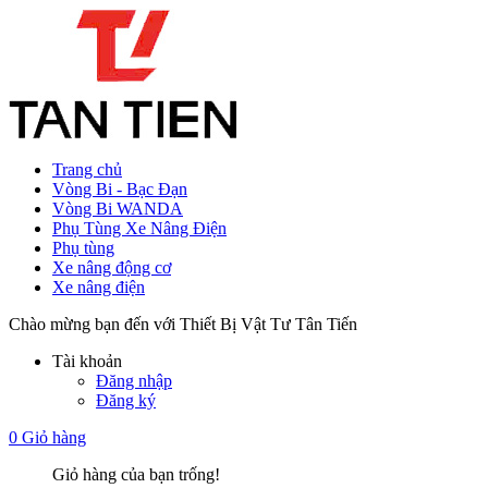
Trang chủ
Vòng Bi - Bạc Đạn
Vòng Bi WANDA
Phụ Tùng Xe Nâng Điện
Phụ tùng
Xe nâng động cơ
Xe nâng điện
Chào mừng bạn đến với Thiết Bị Vật Tư Tân Tiến
Tài khoản
Đăng nhập
Đăng ký
0
Giỏ hàng
Giỏ hàng của bạn trống!