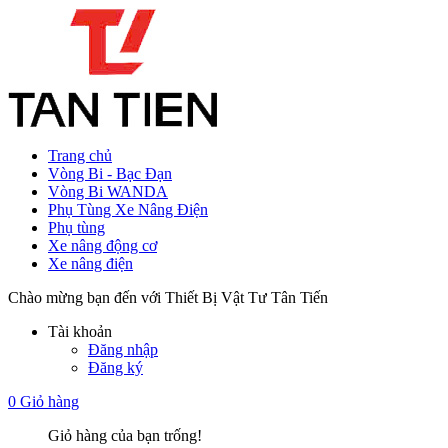
Trang chủ
Vòng Bi - Bạc Đạn
Vòng Bi WANDA
Phụ Tùng Xe Nâng Điện
Phụ tùng
Xe nâng động cơ
Xe nâng điện
Chào mừng bạn đến với Thiết Bị Vật Tư Tân Tiến
Tài khoản
Đăng nhập
Đăng ký
0
Giỏ hàng
Giỏ hàng của bạn trống!