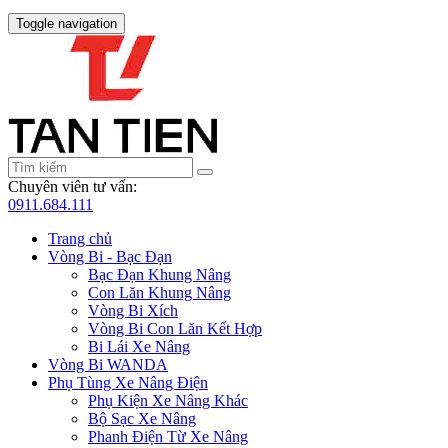
Toggle navigation
Chuyên viên tư vấn:
0911.684.111
Trang chủ
Vòng Bi - Bạc Đạn
Bạc Đạn Khung Nâng
Con Lăn Khung Nâng
Vòng Bi Xích
Vòng Bi Con Lăn Kết Hợp
Bi Lái Xe Nâng
Vòng Bi WANDA
Phụ Tùng Xe Nâng Điện
Phụ Kiện Xe Nâng Khác
Bộ Sạc Xe Nâng
Phanh Điện Từ Xe Nâng