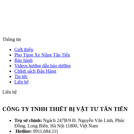
Thông tin
Giới thiệu
Phụ Tùng Xe Nâng Tân Tiến
Bảo hành
Videos hướng dẫn bảo dưỡng
Chính sách Bán Hàng
Tin tức
Liên hệ
Liên hệ
CÔNG TY TNHH THIẾT BỊ VẬT TƯ TÂN TIẾN
Trụ sở chính:
Ngách 247B/9 Đ. Nguyễn Văn Linh, Phúc
Đồng, Long Biên, Hà Nội 11800, Việt Nam
Hotline:
0911.684.111