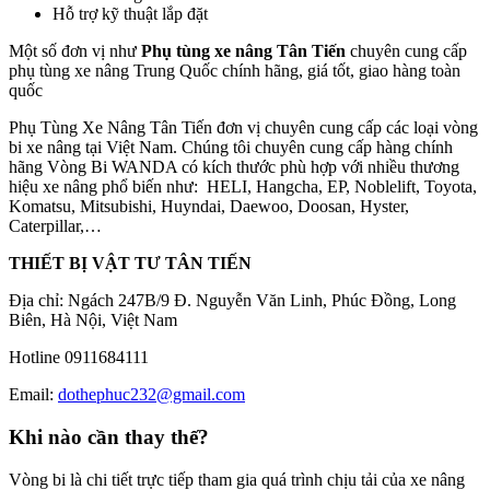
Hỗ trợ kỹ thuật lắp đặt
Một số đơn vị như
Phụ tùng xe nâng Tân Tiến
chuyên cung cấp
phụ tùng xe nâng Trung Quốc chính hãng, giá tốt, giao hàng toàn
quốc
Phụ Tùng Xe Nâng Tân Tiến đơn vị chuyên cung cấp các loại vòng
bi xe nâng tại Việt Nam. Chúng tôi chuyên cung cấp hàng chính
hãng Vòng Bi WANDA có kích thước phù hợp với nhiều thương
hiệu xe nâng phổ biến như: HELI, Hangcha, EP, Noblelift, Toyota,
Komatsu, Mitsubishi, Huyndai, Daewoo, Doosan, Hyster,
Caterpillar,…
THIẾT BỊ VẬT TƯ TÂN TIẾN
Địa chỉ: Ngách 247B/9 Đ. Nguyễn Văn Linh, Phúc Đồng, Long
Biên, Hà Nội, Việt Nam
Hotline 0911684111
Email:
dothephuc232@gmail.com
Khi nào cần thay thế?
Vòng bi là chi tiết trực tiếp tham gia quá trình chịu tải của xe nâng