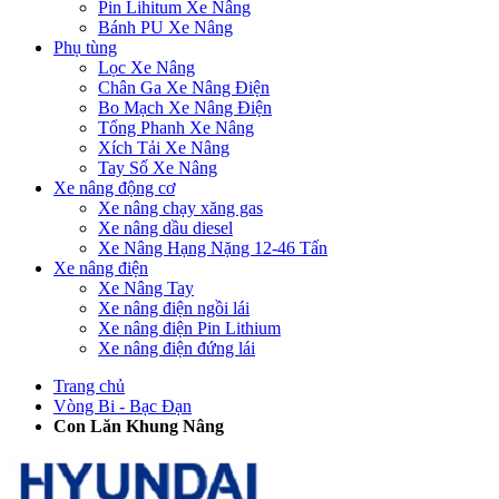
Pin Lihitum Xe Nâng
Bánh PU Xe Nâng
Phụ tùng
Lọc Xe Nâng
Chân Ga Xe Nâng Điện
Bo Mạch Xe Nâng Điện
Tổng Phanh Xe Nâng
Xích Tải Xe Nâng
Tay Số Xe Nâng
Xe nâng động cơ
Xe nâng chạy xăng gas
Xe nâng dầu diesel
Xe Nâng Hạng Nặng 12-46 Tấn
Xe nâng điện
Xe Nâng Tay
Xe nâng điện ngồi lái
Xe nâng điện Pin Lithium
Xe nâng điện đứng lái
Trang chủ
Vòng Bi - Bạc Đạn
Con Lăn Khung Nâng